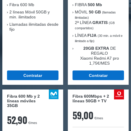
Fibra
600 Mb
FIBRA
500 Mb
2 líneas Móvil
50GB y
MÓVIL
50 GB
(llamadas
min. ilimitados
ilimitadas)
2ª LÍNEA
GRATIS
(GB
Llamadas ilimitadas desde
compartidos)
fijo
LÍNEA
FIJA
(30 min. a móvil e
ilimitado a fijo)
20GB EXTRA
DE
REGALO
Xiaomi Redmi A7 pro
1,75€/MES
Contratar
Contratar
Fibra 600 Mb y 2
Fibra 600Mbps + 2
líneas móviles
líneas 50GB + TV
35GB
59,00
52,90
€/mes
€/mes