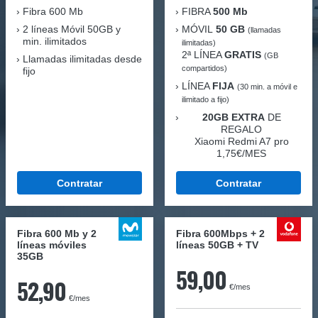
Fibra
600 Mb
FIBRA
500 Mb
2 líneas Móvil
50GB y
MÓVIL
50 GB
(llamadas
min. ilimitados
ilimitadas)
2ª LÍNEA
GRATIS
(GB
Llamadas ilimitadas desde
compartidos)
fijo
LÍNEA
FIJA
(30 min. a móvil e
ilimitado a fijo)
20GB EXTRA
DE
REGALO
Xiaomi Redmi A7 pro
1,75€/MES
Contratar
Contratar
Fibra 600 Mb y 2
Fibra 600Mbps + 2
líneas móviles
líneas 50GB + TV
35GB
59,00
52,90
€/mes
€/mes