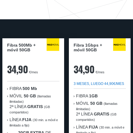
Fibra 500Mb +
Fibra 1Gbps +
móvil 50GB
móvil 50GB
34,90
34,90
€/mes
€/mes
3 MESES, LUEGO 44,90€/MES
FIBRA
500 Mb
MÓVIL
50 GB
FIBRA
1GB
(llamadas
ilimitadas)
MÓVIL
50 GB
(llamadas
2ª LÍNEA
GRATIS
(GB
ilimitadas)
compartidos)
2ª LÍNEA
GRATIS
(GB
LÍNEA
FIJA
compartidos)
(30 min. a móvil e
ilimitado a fijo)
LÍNEA
FIJA
(30 min. a móvil e
20GB EXTRA
DE
ilimitado a fijo)