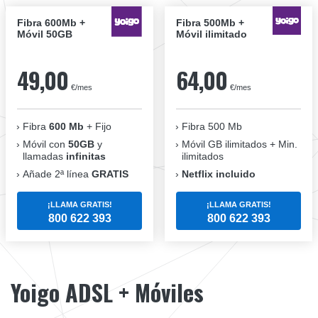
Fibra 600Mb +
Fibra 500Mb +
Móvil 50GB
Móvil ilimitado
49,00
64,00
€/mes
€/mes
Fibra
600 Mb
+ Fijo
Fibra 500 Mb
Móvil con
50GB
y
Móvil GB ilimitados + Min.
llamadas
infinitas
ilimitados
Añade 2ª línea
GRATIS
Netflix incluido
¡LLAMA GRATIS!
¡LLAMA GRATIS!
800 622 393
800 622 393
Yoigo ADSL + Móviles