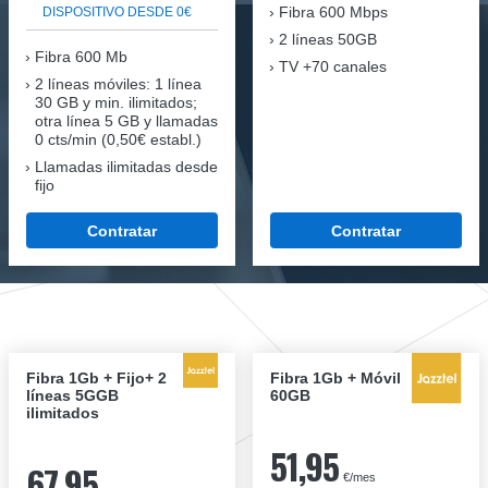
Fibra
600 Mbps
DISPOSITIVO DESDE 0€
2 líneas 50GB
Fibra
600 Mb
TV +70 canales
2 líneas móviles
: 1 línea
30 GB y min. ilimitados;
otra línea 5 GB y llamadas
0 cts/min (0,50€ establ.)
Llamadas ilimitadas desde
fijo
Contratar
Contratar
Fibra 1Gb + Fijo+ 2
Fibra 1Gb + Móvil
líneas 5GGB
60GB
ilimitados
51,95
67,95
€/mes