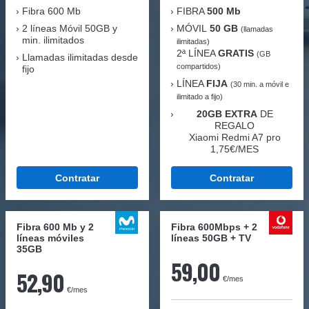
Fibra
600 Mb
FIBRA
500 Mb
2 líneas Móvil
50GB y
MÓVIL
50 GB
(llamadas
min. ilimitados
ilimitadas)
2ª LÍNEA
GRATIS
(GB
Llamadas ilimitadas desde
compartidos)
fijo
LÍNEA
FIJA
(30 min. a móvil e
ilimitado a fijo)
20GB EXTRA
DE
REGALO
Xiaomi Redmi A7 pro
1,75€/MES
Contratar
Contratar
Fibra 600 Mb y 2
Fibra 600Mbps + 2
líneas móviles
líneas 50GB + TV
35GB
59,00
52,90
€/mes
€/mes