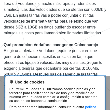
fibra de Vodafone es mucho más rápida y además es
simétrica. Las dos velocidades que se ofertan son 600Mb y
1Gb. En estas tarifas vas a poder conjuntar distintas
velocidades de internet y tarifas para Teléfono que van
desde 6GB a 10GB en datos pudiendo escoger entre
minutos sin costo para llamar o bien llamadas ilimitadas.
Qué promoción Vodafone escoger en Colmenarejo
Elegir una oferta de Vodafone requiere pensar en que
género de conexión necesitas en casa en tanto que
ofrecen tres tipos de velocidades muy distintas. Según tu
exigencia tendrás que decantarte por ciertas 3: 100Mb,
600Mb y 1Gbps. Después has de saber que las tarifas
Teléfonoes pueden incluir dos Teléfonoes y llevan a
🍪 Uso de cookies
compartir los gigas que van hasta GB ilimitados y las
En Premium Leads S.L. utilizamos cookies propias y de
llamadas con 200 minutos o bien ilimitadas. Además de
terceros para realizar análisis de uso y de medición de
nuestra web, puedes cambiar la configuración o aceptar
esto con ciertas ofertas vas a tener la TV de Vodafone sin
su uso en los botones a continuación.
costo durante unos meses, lo que es un plus esencial que
Para obtener más información, consulta nuestra
política
no ofrecen otras compañías.