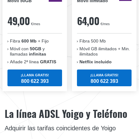
Móvil 50GB
Móvil ilimitado
49,00
64,00
€/mes
€/mes
Fibra
600 Mb
+ Fijo
Fibra 500 Mb
Móvil con
50GB
y
Móvil GB ilimitados + Min.
llamadas
infinitas
ilimitados
Añade 2ª línea
GRATIS
Netflix incluido
¡LLAMA GRATIS!
¡LLAMA GRATIS!
800 622 393
800 622 393
La línea ADSL Yoigo y Teléfono
Adquirir las tarifas coincidentes de Yoigo