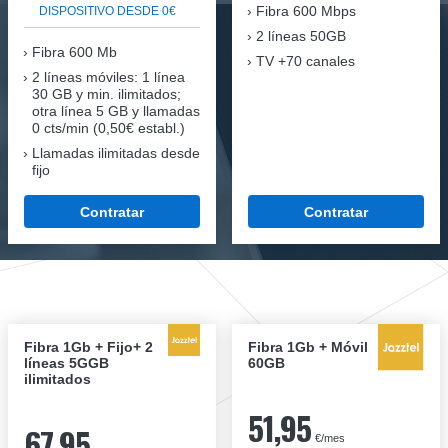
Fibra
600 Mbps
DISPOSITIVO DESDE 0€
2 líneas 50GB
Fibra
600 Mb
TV +70 canales
2 líneas móviles
: 1 línea
30 GB y min. ilimitados;
otra línea 5 GB y llamadas
0 cts/min (0,50€ establ.)
Llamadas ilimitadas desde
fijo
Contratar
Contratar
Fibra 1Gb + Fijo+ 2
Fibra 1Gb + Móvil
líneas 5GGB
60GB
ilimitados
51,95
67,95
€/mes