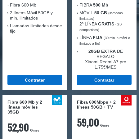
Fibra
600 Mb
FIBRA
500 Mb
2 líneas Móvil
50GB y
MÓVIL
50 GB
(llamadas
min. ilimitados
ilimitadas)
2ª LÍNEA
GRATIS
(GB
Llamadas ilimitadas desde
compartidos)
fijo
LÍNEA
FIJA
(30 min. a móvil e
ilimitado a fijo)
20GB EXTRA
DE
REGALO
Xiaomi Redmi A7 pro
1,75€/MES
Contratar
Contratar
Fibra 600 Mb y 2
Fibra 600Mbps + 2
líneas móviles
líneas 50GB + TV
35GB
59,00
52,90
€/mes
€/mes