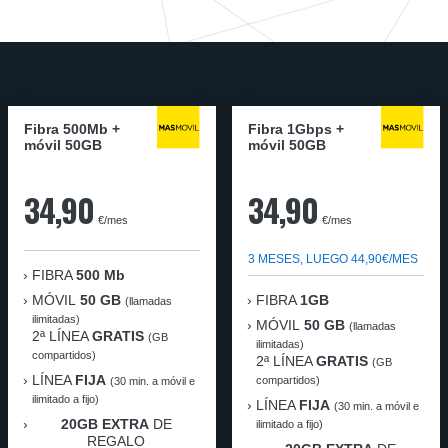
Fibra 500Mb +
Fibra 1Gbps +
móvil 50GB
móvil 50GB
34,90
34,90
€/mes
€/mes
3 MESES, LUEGO 44,90€/MES
FIBRA
500 Mb
MÓVIL
50 GB
FIBRA
1GB
(llamadas
ilimitadas)
MÓVIL
50 GB
(llamadas
2ª LÍNEA
GRATIS
(GB
ilimitadas)
compartidos)
2ª LÍNEA
GRATIS
(GB
LÍNEA
FIJA
compartidos)
(30 min. a móvil e
ilimitado a fijo)
LÍNEA
FIJA
(30 min. a móvil e
20GB EXTRA
DE
ilimitado a fijo)
REGALO