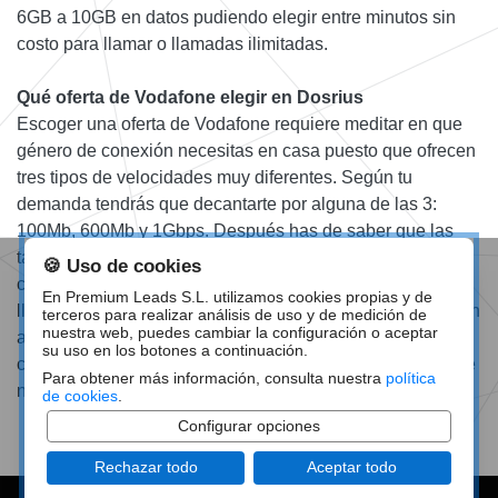
6GB a 10GB en datos pudiendo elegir entre minutos sin
costo para llamar o llamadas ilimitadas.
Qué oferta de Vodafone elegir en Dosrius
Escoger una oferta de Vodafone requiere meditar en que
género de conexión necesitas en casa puesto que ofrecen
tres tipos de velocidades muy diferentes. Según tu
demanda tendrás que decantarte por alguna de las 3:
100Mb, 600Mb y 1Gbps. Después has de saber que las
tarifas Móviles pueden incluír dos Móviles y llevan a
🍪 Uso de cookies
compartir los gigas que van hasta GB ilimitados y las
En Premium Leads S.L. utilizamos cookies propias y de
llamadas con doscientos minutos o ilimitadas. Además con
terceros para realizar análisis de uso y de medición de
nuestra web, puedes cambiar la configuración o aceptar
alguna de las ofertas vas a tener la TV de Vodafone sin
su uso en los botones a continuación.
costo durante unos meses, lo cual es un plus esencial que
Para obtener más información, consulta nuestra
política
no ofrecen otras compañías.
de cookies
.
Configurar opciones
Rechazar todo
Aceptar todo