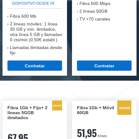
Fibra
600 Mbps
DISPOSITIVO DESDE 0€
2 líneas 50GB
Fibra
600 Mb
TV +70 canales
2 líneas móviles
: 1 línea
30 GB y min. ilimitados;
otra línea 5 GB y llamadas
0 cts/min (0,50€ establ.)
Llamadas ilimitadas desde
fijo
Contratar
Contratar
Fibra 1Gb + Fijo+ 2
Fibra 1Gb + Móvil
líneas 5GGB
60GB
ilimitados
51,95
67,95
€/mes