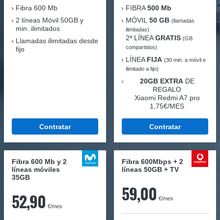
Fibra
600 Mb
FIBRA
500 Mb
2 líneas Móvil
50GB y
MÓVIL
50 GB
(llamadas
min. ilimitados
ilimitadas)
2ª LÍNEA
GRATIS
(GB
Llamadas ilimitadas desde
compartidos)
fijo
LÍNEA
FIJA
(30 min. a móvil e
ilimitado a fijo)
20GB EXTRA
DE
REGALO
Xiaomi Redmi A7 pro
1,75€/MES
Contratar
Contratar
Fibra 600 Mb y 2
Fibra 600Mbps + 2
líneas móviles
líneas 50GB + TV
35GB
59,00
52,90
€/mes
€/mes