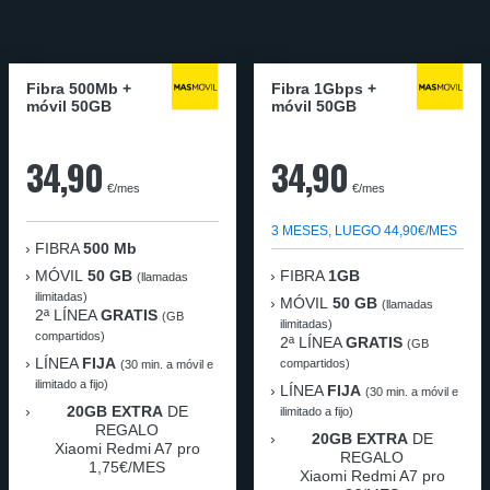
Fibra 500Mb +
Fibra 1Gbps +
móvil 50GB
móvil 50GB
34,90
34,90
€/mes
€/mes
3 MESES, LUEGO 44,90€/MES
FIBRA
500 Mb
MÓVIL
50 GB
FIBRA
1GB
(llamadas
ilimitadas)
MÓVIL
50 GB
(llamadas
2ª LÍNEA
GRATIS
(GB
ilimitadas)
compartidos)
2ª LÍNEA
GRATIS
(GB
LÍNEA
FIJA
compartidos)
(30 min. a móvil e
ilimitado a fijo)
LÍNEA
FIJA
(30 min. a móvil e
20GB EXTRA
DE
ilimitado a fijo)
REGALO
20GB EXTRA
DE
Xiaomi Redmi A7 pro
REGALO
1,75€/MES
Xiaomi Redmi A7 pro