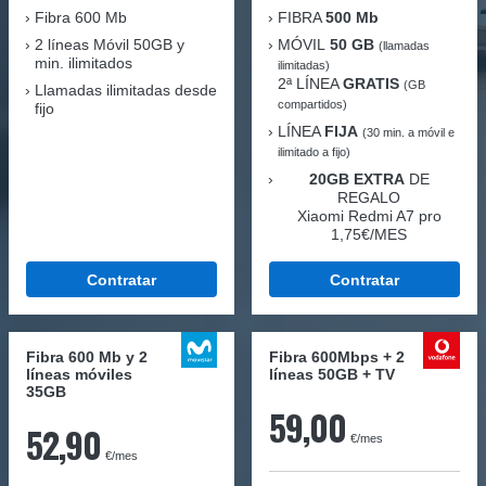
Fibra
600 Mb
FIBRA
500 Mb
2 líneas Móvil
50GB y
MÓVIL
50 GB
(llamadas
min. ilimitados
ilimitadas)
2ª LÍNEA
GRATIS
(GB
Llamadas ilimitadas desde
compartidos)
fijo
LÍNEA
FIJA
(30 min. a móvil e
ilimitado a fijo)
20GB EXTRA
DE
REGALO
Xiaomi Redmi A7 pro
1,75€/MES
Contratar
Contratar
Fibra 600 Mb y 2
Fibra 600Mbps + 2
líneas móviles
líneas 50GB + TV
35GB
59,00
52,90
€/mes
€/mes