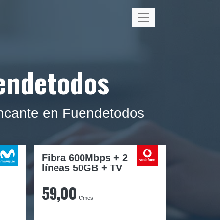
uendetodos
encante en Fuendetodos
Fibra 600Mbps + 2
líneas 50GB + TV
59,00
€/mes