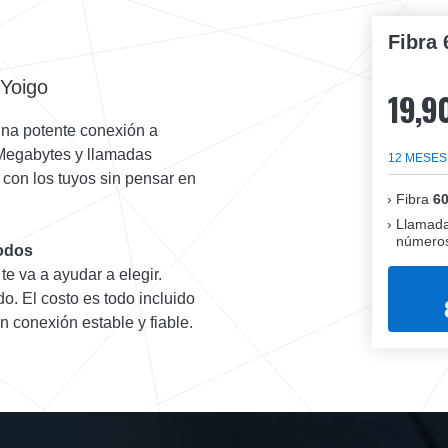
Fibra 
 Yoigo
19,9
 una potente conexión a
 Megabytes y llamadas
12 MESES
es con los tuyos sin pensar en
Fibra
6
Llamada
números
odos
te va a ayudar a elegir.
o. El costo es todo incluido
n conexión estable y fiable.