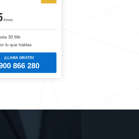
5
€/mes
sta 30 Mb
or lo que hablas
¡LLAMA GRATIS!
900 866 280