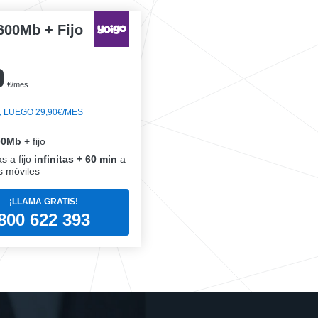
600Mb + Fijo
0
€/mes
, LUEGO 29,90€/MES
00Mb
+ fijo
s a fijo
infinitas + 60 min
a
 móviles
¡LLAMA GRATIS!
800 622 393