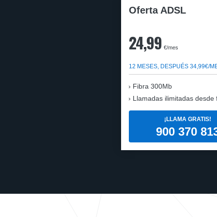
Oferta ADSL
24,99
€/mes
12 MESES, DESPUÉS 34,99€/M
Fibra 300Mb
Llamadas ilimitadas desde fi
¡LLAMA GRATIS!
900 370 81