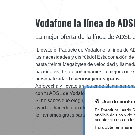
Vodafone la línea de ADS
La mejor oferta de la línea de ADSL
¡Llévate el Paquete de Vodafone la línea de 
tus necesidades y disfrútalo! Esta conexión d
hasta treinta Megabytes de velocidad y llamadas
nacionales. Te proporcionamos la mejor conexió
personalizada.
Te aconsejamos gratis
Aprovecha y llévate un router de última gener
con tu ADSL de Vodafone. Vas a estar contento
Si no sabes que elegir, este comparador de pr
🍪 Uso de cooki
ayuda a hacerte una idea de qué es lo que nec
En Premium Leads S.L
te llamamos gratis para contarte la promoción 
análisis de uso y de
aceptar su uso en lo
Para obtener más in