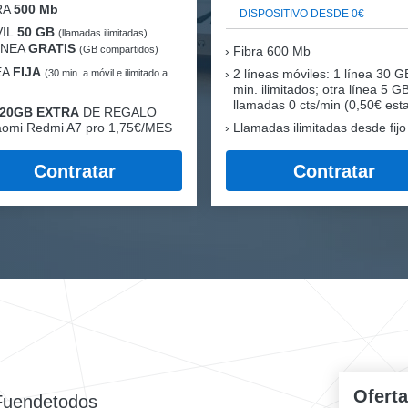
RA
500 Mb
DISPOSITIVO DESDE 0€
IL
50 GB
(llamadas ilimitadas)
LÍNEA
GRATIS
(GB compartidos)
Fibra
600 Mb
EA
FIJA
2 líneas móviles
: 1 línea 30 G
(30 min. a móvil e ilimitado a
min. ilimitados; otra línea 5 G
llamadas 0 cts/min (0,50€ esta
20GB EXTRA
DE REGALO
aomi Redmi A7 pro 1,75€/MES
Llamadas ilimitadas desde fijo
Contratar
Contratar
Ofert
Fuendetodos