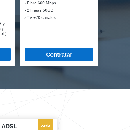
Fibra
600 Mbps
2 líneas 50GB
TV +70 canales
B y
B y
bl.)
Contratar
a ADSL