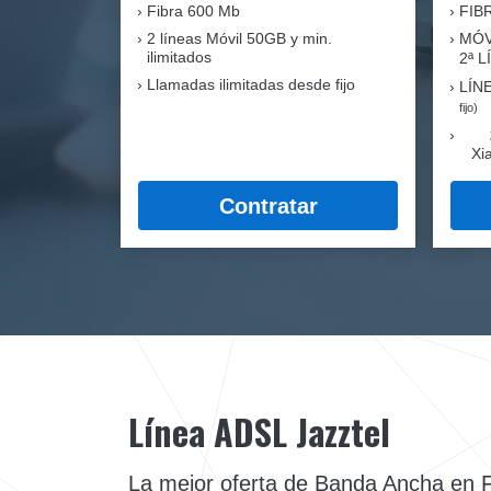
Fibra
600 Mb
FIB
2 líneas Móvil
50GB y min.
MÓV
ilimitados
2ª 
Llamadas ilimitadas desde fijo
LÍN
fijo)
Xi
Contratar
Línea ADSL Jazztel
La mejor oferta de Banda Ancha en 