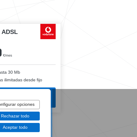
a ADSL
0
€/mes
sta 30 Mb
 ilimitadas desde fijo
¡LLAMA GRATIS!
900 920 450
nfigurar opciones
Rechazar todo
Aceptar todo