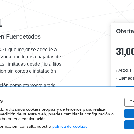
L
Ofert
 en Fuendetodos
31,0
ADSL que mejor se adecúe a
e Vodafone te deja bajadas de
 ilimitadas desde fijo a fijos
ADSL ha
n sin cortes e instalación
Llamadas
ación completamente gratis
 tener WiFi en toda la casa.
omociones de Internet te
es
Co
esitas. Déjanos tu número y
. utilizamos cookies propias y de terceros para realizar
completa y precios.
 medición de nuestra web, puedes cambiar la configuración o
s botones a continuación.
formación, consulta nuestra
política de cookies
.