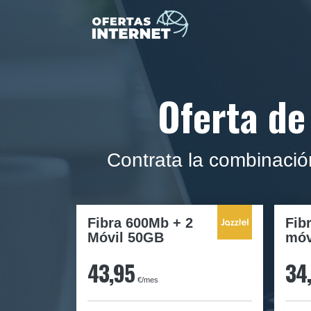
Oferta de
Contrata la combinaci
Fibra 600Mb + 2
Fib
Móvil 50GB
móv
43,95
34
€/mes