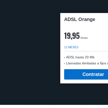
ADSL Orange
19,95
€/mes
12 MESES
ADSL hasta 20 Mb
Llamadas ilimitadas a fijos 
Contratar