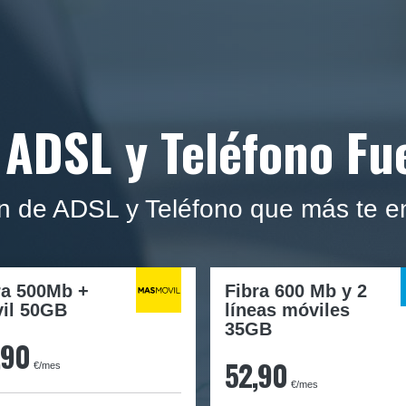
 ADSL y Teléfono F
ón de ADSL y Teléfono que más te 
ra
500Mb
+
Fibra 600 Mb y 2
il
50GB
líneas móviles
35GB
,90
52,90
€/mes
€/mes