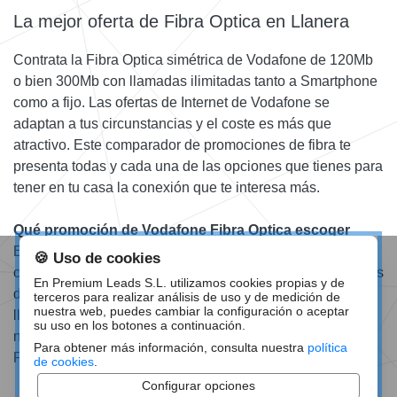
La mejor oferta de Fibra Optica en Llanera
Contrata la Fibra Optica simétrica de Vodafone de 120Mb
o bien 300Mb con llamadas ilimitadas tanto a Smartphone
como a fijo. Las ofertas de Internet de Vodafone se
adaptan a tus circunstancias y el coste es más que
atractivo. Este comparador de promociones de fibra te
presenta todas y cada una de las opciones que tienes para
tener en tu casa la conexión que te interesa más.
Qué promoción de Vodafone Fibra Optica escoger
Escoge la velocidad que precises para tu casa, además
🍪 Uso de cookies
con la Fibra Optica de 300Mb tendrás de regalo tres meses
En Premium Leads S.L. utilizamos cookies propias y de
de Vodafone TV. Llámanos o bien déjanos tu número y te
terceros para realizar análisis de uso y de medición de
nuestra web, puedes cambiar la configuración o aceptar
llamamos si lo prefieres. Te ofrecemos toda la información
su uso en los botones a continuación.
necesaria a fin de que contrates la mejor promoción de
Para obtener más información, consulta nuestra
política
Fibra Optica.
de cookies
.
Configurar opciones