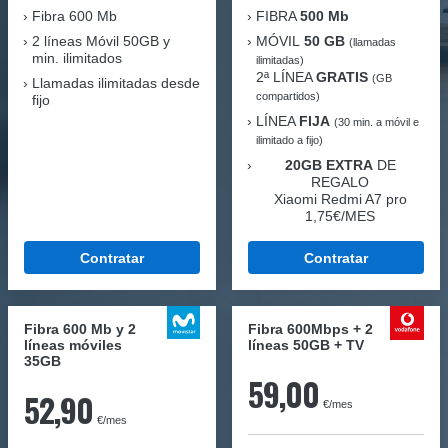
Fibra
600 Mb
FIBRA
500 Mb
2 líneas Móvil
50GB y
MÓVIL
50 GB
(llamadas
min. ilimitados
ilimitadas)
2ª LÍNEA
GRATIS
(GB
Llamadas ilimitadas desde
compartidos)
fijo
LÍNEA
FIJA
(30 min. a móvil e
ilimitado a fijo)
20GB EXTRA
DE
REGALO
Xiaomi Redmi A7 pro
1,75€/MES
Contratar
Contratar
Fibra 600 Mb y 2
Fibra 600Mbps + 2
líneas móviles
líneas 50GB + TV
35GB
59,00
52,90
€/mes
€/mes