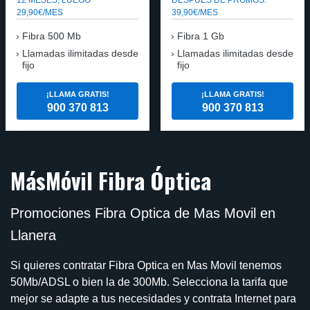
29,90€/MES
39,90€/MES
Fibra 500 Mb
Fibra 1 Gb
Llamadas ilimitadas desde
Llamadas ilimitadas desde
fijo
fijo
¡LLAMA GRATIS!
¡LLAMA GRATIS!
900 370 813
900 370 813
MásMóvil Fibra Óptica
Promociones Fibra Optica de Mas Movil en
Llanera
Si quieres contratar Fibra Optica en Mas Movil tenemos
50Mb/ADSL o bien la de 300Mb. Selecciona la tarifa que
mejor se adapte a tus necesidades y contrata Internet para