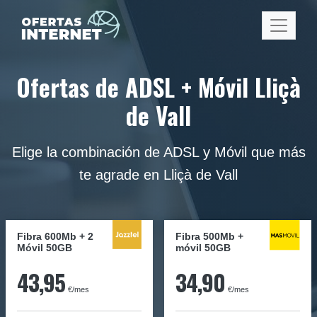
Ofertas de ADSL + Móvil Lliçà
de Vall
Elige la combinación de ADSL y Móvil que más
te agrade en Lliçà de Vall
Fibra 600Mb + 2
Fibra
500Mb
+
Móvil 50GB
móvil
50GB
43,95
34,90
€/mes
€/mes