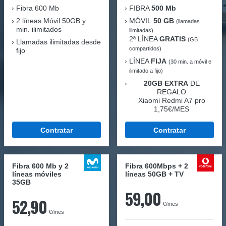
Fibra
600 Mb
FIBRA
500 Mb
2 líneas Móvil
50GB y
MÓVIL
50 GB
(llamadas
min. ilimitados
ilimitadas)
2ª LÍNEA
GRATIS
(GB
Llamadas ilimitadas desde
compartidos)
fijo
LÍNEA
FIJA
(30 min. a móvil e
ilimitado a fijo)
20GB EXTRA
DE
REGALO
Xiaomi Redmi A7 pro
1,75€/MES
Contratar
Contratar
Fibra 600 Mb y 2
Fibra 600Mbps + 2
líneas móviles
líneas 50GB + TV
35GB
59,00
52,90
€/mes
€/mes