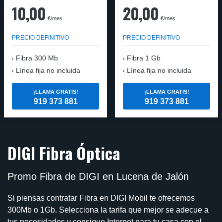
10,00
20,00
€/mes
€/mes
PRECIO DEFINITIVO
PRECIO DEFINITIVO
Fibra
300 Mb
Fibra
1 Gb
Línea fija no incluida
Línea fija no incluida
¡LLAMA GRATIS!
¡LLAMA GRATIS!
919 373 881
919 373 881
DIGI Fibra Óptica
Promo Fibra de DIGI en Lucena de Jalón
Si piensas contratar Fibra en DIGI Mobil te ofrecemos
300Mb o 1Gb. Selecciona la tarifa que mejor se adecue a
tus necesidades y consigue Internet para tu casa con el