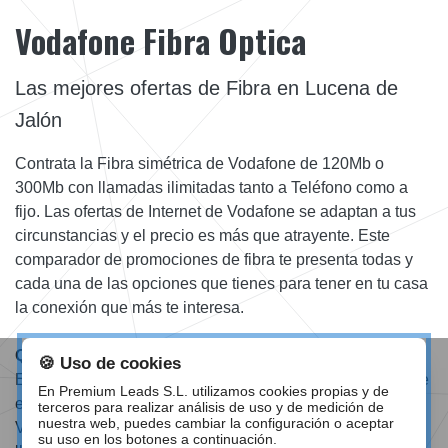
Vodafone Fibra Optica
Las mejores ofertas de Fibra en Lucena de
Jalón
Contrata la Fibra simétrica de Vodafone de 120Mb o
300Mb con llamadas ilimitadas tanto a Teléfono como a
fijo. Las ofertas de Internet de Vodafone se adaptan a tus
circunstancias y el precio es más que atrayente. Este
comparador de promociones de fibra te presenta todas y
cada una de las opciones que tienes para tener en tu casa
la conexión que más te interesa.
Qué oferta de Vodafone Fibra escoger
🍪 Uso de cookies
Elige la velocidad que necesites para tu hogar, además de
En Premium Leads S.L. utilizamos cookies propias y de
esto con la Fibra de 300Mb tendrás de regalo 3 meses de
terceros para realizar análisis de uso y de medición de
nuestra web, puedes cambiar la configuración o aceptar
Vodafone TV. Llámanos o déjanos tu teléfono y te
su uso en los botones a continuación.