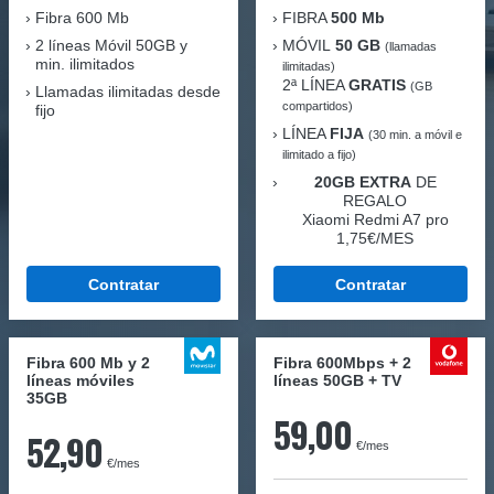
Fibra
600 Mb
FIBRA
500 Mb
2 líneas Móvil
50GB y
MÓVIL
50 GB
(llamadas
min. ilimitados
ilimitadas)
2ª LÍNEA
GRATIS
(GB
Llamadas ilimitadas desde
compartidos)
fijo
LÍNEA
FIJA
(30 min. a móvil e
ilimitado a fijo)
20GB EXTRA
DE
REGALO
Xiaomi Redmi A7 pro
1,75€/MES
Contratar
Contratar
Fibra 600 Mb y 2
Fibra 600Mbps + 2
líneas móviles
líneas 50GB + TV
35GB
59,00
52,90
€/mes
€/mes