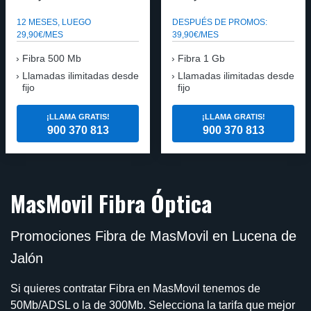
12 MESES, LUEGO
DESPUÉS DE PROMOS:
29,90€/MES
39,90€/MES
Fibra 500 Mb
Fibra 1 Gb
Llamadas ilimitadas desde
Llamadas ilimitadas desde
fijo
fijo
¡LLAMA GRATIS!
¡LLAMA GRATIS!
900 370 813
900 370 813
MasMovil Fibra Óptica
Promociones Fibra de MasMovil en Lucena de
Jalón
Si quieres contratar Fibra en MasMovil tenemos de
50Mb/ADSL o la de 300Mb. Selecciona la tarifa que mejor