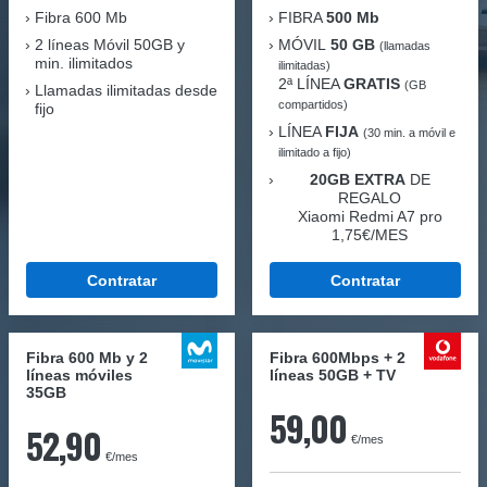
Fibra
600 Mb
FIBRA
500 Mb
2 líneas Móvil
50GB y
MÓVIL
50 GB
(llamadas
min. ilimitados
ilimitadas)
2ª LÍNEA
GRATIS
(GB
Llamadas ilimitadas desde
compartidos)
fijo
LÍNEA
FIJA
(30 min. a móvil e
ilimitado a fijo)
20GB EXTRA
DE
REGALO
Xiaomi Redmi A7 pro
1,75€/MES
Contratar
Contratar
Fibra 600 Mb y 2
Fibra 600Mbps + 2
líneas móviles
líneas 50GB + TV
35GB
59,00
52,90
€/mes
€/mes