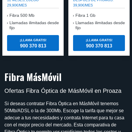
29,90€/MES
39,90€/MES
Fibra 500 Mb
Fibra 1 Gb
Llamadas ilimitadas desde
Llamadas ilimitadas desde
fijo
fijo
¡LLAMA GRATIS!
¡LLAMA GRATIS!
900 370 813
900 370 813
Fibra MásMóvil
Ofertas Fibra Óptica de MásMóvil en Proaza
Si deseas contratar Fibra Óptica en MásMóvil tenemos
50Mb/ADSL o la de 300Mb. Escoge la tarifa que mejor se
adecue a tus necesidades y contrata Internet para tu casa
con el mejor precio del mercado. Esta comparativa de
Fibra Óptica te permite ver rapidísimo todos los costos y