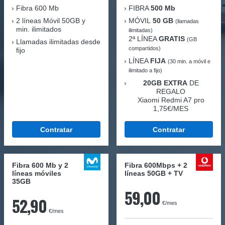
Fibra
600 Mb
FIBRA
500 Mb
2 líneas Móvil
50GB y
MÓVIL
50 GB
(llamadas
min. ilimitados
ilimitadas)
2ª LÍNEA
GRATIS
(GB
Llamadas ilimitadas desde
compartidos)
fijo
LÍNEA
FIJA
(30 min. a móvil e
ilimitado a fijo)
20GB EXTRA
DE
REGALO
Xiaomi Redmi A7 pro
1,75€/MES
Contratar
Contratar
Fibra 600 Mb y 2
Fibra 600Mbps + 2
líneas móviles
líneas 50GB + TV
35GB
59,00
52,90
€/mes
€/mes