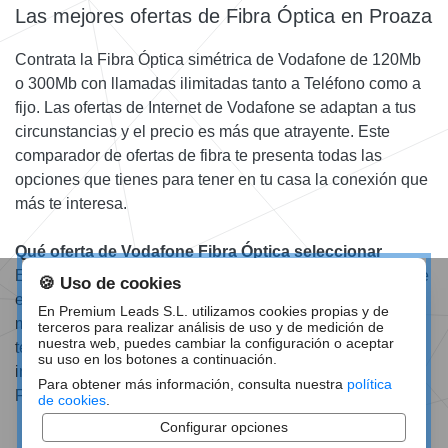
Las mejores ofertas de Fibra Óptica en Proaza
Contrata la Fibra Óptica simétrica de Vodafone de 120Mb
o 300Mb con llamadas ilimitadas tanto a Teléfono como a
fijo. Las ofertas de Internet de Vodafone se adaptan a tus
circunstancias y el precio es más que atrayente. Este
comparador de ofertas de fibra te presenta todas las
opciones que tienes para tener en tu casa la conexión que
más te interesa.
Qué oferta de Vodafone Fibra Óptica seleccionar
Elige la velocidad que necesites para tu hogar, además de
🍪 Uso de cookies
esto con la Fibra Óptica de 300Mb vas a tener de regalo 3
En Premium Leads S.L. utilizamos cookies propias y de
meses de Vodafone TV. Llámanos o déjanos tu teléfono y
terceros para realizar análisis de uso y de medición de
nuestra web, puedes cambiar la configuración o aceptar
te llamamos si lo prefieres. Te proporcionamos toda la
su uso en los botones a continuación.
información precisa para que contrates la mejor oferta de
Para obtener más información, consulta nuestra
política
Fibra Óptica.
de cookies
.
Configurar opciones