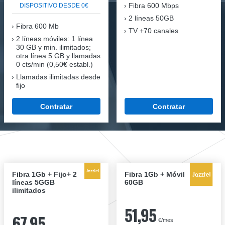
Fibra
600 Mbps
DISPOSITIVO DESDE 0€
2 líneas 50GB
Fibra
600 Mb
TV +70 canales
2 líneas móviles
: 1 línea
30 GB y min. ilimitados;
otra línea 5 GB y llamadas
0 cts/min (0,50€ establ.)
Llamadas ilimitadas desde
fijo
Contratar
Contratar
Fibra 1Gb + Fijo+ 2
Fibra 1Gb + Móvil
líneas 5GGB
60GB
ilimitados
51,95
67,95
€/mes