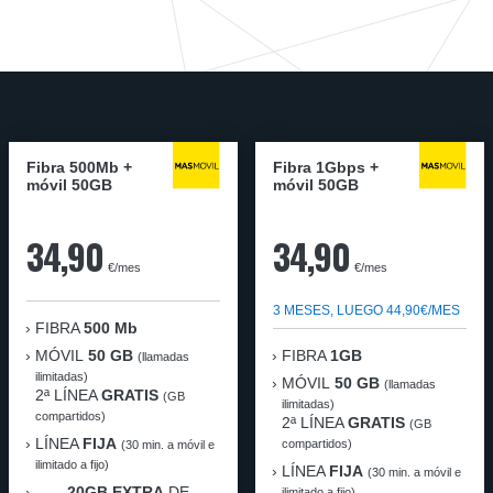
Fibra 500Mb +
Fibra 1Gbps +
móvil 50GB
móvil 50GB
34,90
34,90
€/mes
€/mes
3 MESES, LUEGO 44,90€/MES
FIBRA
500 Mb
MÓVIL
50 GB
FIBRA
1GB
(llamadas
ilimitadas)
MÓVIL
50 GB
(llamadas
2ª LÍNEA
GRATIS
(GB
ilimitadas)
compartidos)
2ª LÍNEA
GRATIS
(GB
LÍNEA
FIJA
compartidos)
(30 min. a móvil e
ilimitado a fijo)
LÍNEA
FIJA
(30 min. a móvil e
20GB EXTRA
DE
ilimitado a fijo)