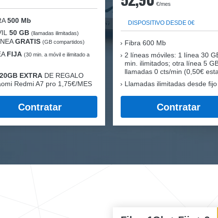
€/mes
RA
500 Mb
DISPOSITIVO DESDE 0€
IL
50 GB
(llamadas ilimitadas)
LÍNEA
GRATIS
(GB compartidos)
Fibra
600 Mb
EA
FIJA
2 líneas móviles
: 1 línea 30 G
(30 min. a móvil e ilimitado a
min. ilimitados; otra línea 5 G
llamadas 0 cts/min (0,50€ esta
20GB EXTRA
DE REGALO
aomi Redmi A7 pro 1,75€/MES
Llamadas ilimitadas desde fijo
Contratar
Contratar