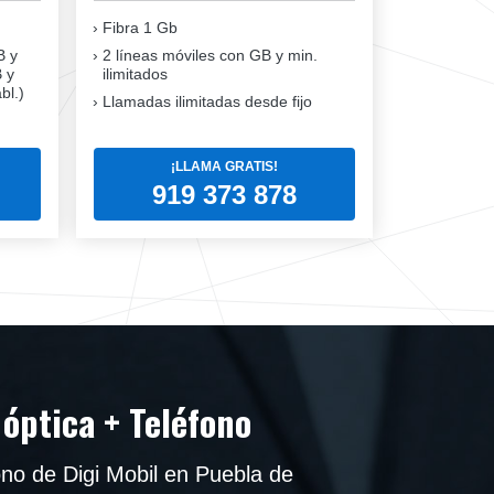
Fibra
1 Gb
B y
2 líneas móviles
con GB y min.
B y
ilimitados
bl.)
Llamadas ilimitadas desde fijo
¡LLAMA GRATIS!
919 373 878
 óptica + Teléfono
ono de Digi Mobil en Puebla de