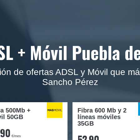
SL + Móvil Puebla d
ión de ofertas ADSL y Móvil que má
Sancho Pérez
ra
500Mb
+
Fibra 600 Mb y 2
il
50GB
líneas móviles
35GB
,90
52,90
€/mes