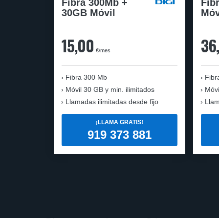
Fibra 300Mb +
Fib
30GB Móvil
Móv
15,00
36
€/mes
Fibra
300 Mb
Fibr
Móvil
30 GB y min. ilimitados
Móvi
Llamadas ilimitadas desde fijo
Llam
¡LLAMA GRATIS!
919 373 881