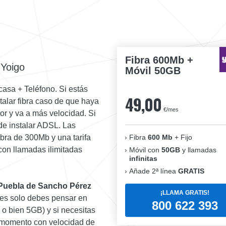
Fibra 600Mb +
 Yoigo
Móvil 50GB
casa + Teléfono. Si estás
49,00
alar fibra caso de que haya
€/mes
r y va a más velocidad. Si
a de instalar ADSL. Las
Fibra
600 Mb
+ Fijo
bra de 300Mb y una tarifa
con llamadas ilimitadas
Móvil con
50GB
y llamadas
infinitas
Añade 2ª línea
GRATIS
Puebla de Sancho Pérez
¡LLAMA GRATIS!
ntes solo debes pensar en
800 622 393
 o bien 5GB) y si necesitas
do momento con velocidad de