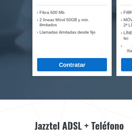
Fibra
600 Mb
FIB
2 líneas Móvil
50GB y min.
MÓV
ilimitados
2ª 
Llamadas ilimitadas desde fijo
LÍN
fijo)
Xi
Contratar
Jazztel ADSL + Teléfono