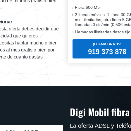
dad de minutos gratis o bien
Fibra
600 Mb
s.
2 líneas móviles
: 1 línea 30 G
min. ilimitados; otra línea 5 G
cionar
llamadas 0 cts/min (0,50€ esta
esta oferta debes decidir que
Llamadas ilimitadas desde fijo
ocidad que quieres
ecesitas hablar mucho o bien
¡LLAMA GRATIS!
os al mes gratis o bien por
919 373 878
erte de cuanto gastas
Digi Mobil fibra
La oferta ADSL y Teléf