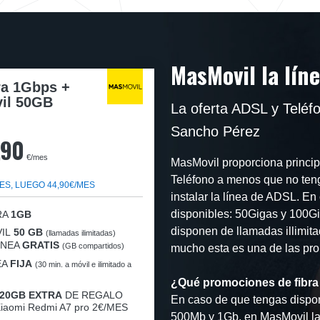
MasMovil la lín
ra 1Gbps +
il 50GB
La oferta ADSL y Teléf
Sancho Pérez
,90
€/mes
MasMovil proporciona principa
Teléfono a menos que no teng
ES, LUEGO 44,90€/MES
instalar la línea de ADSL. En 
disponibles: 50Gigas y 100Gi
RA
1GB
disponen de llamadas illimita
IL
50 GB
(llamadas ilimitadas)
LÍNEA
GRATIS
(GB compartidos)
mucho esta es una de las pro
EA
FIJA
(30 min. a móvil e ilimitado a
¿Qué promociones de fibra
20GB EXTRA
DE REGALO
En caso de que tengas dispon
iaomi Redmi A7 pro 2€/MES
500Mb y 1Gb, en MasMovil la 