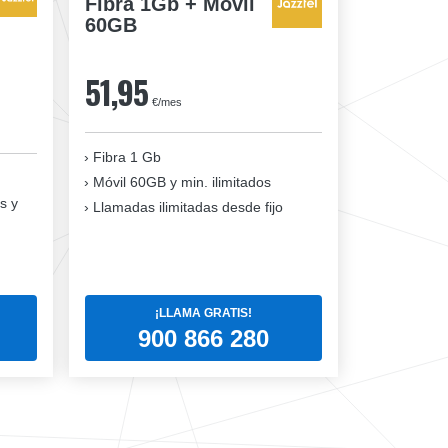
Fibra 1Gb + Móvil
60GB
51,95
€/mes
Fibra 1 Gb
Móvil 60GB y min. ilimitados
s y
Llamadas ilimitadas desde fijo
¡LLAMA GRATIS!
900 866 280