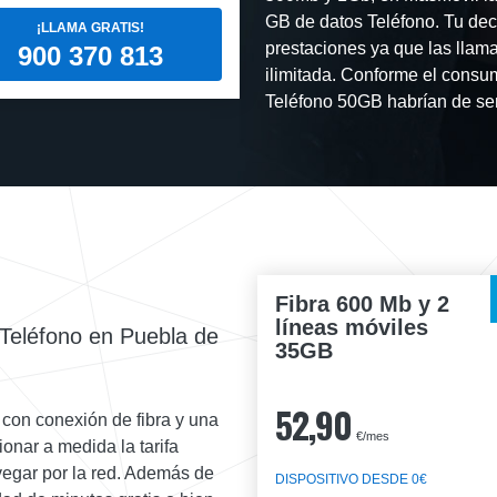
GB de datos Teléfono. Tu dec
¡LLAMA GRATIS!
prestaciones ya que las llama
900 370 813
ilimitada. Conforme el consum
Teléfono 50GB habrían de ser
Fibra 600 Mb y 2
líneas móviles
Teléfono en Puebla de
35GB
52,90
 con conexión de fibra y una
€/mes
ionar a medida la tarifa
vegar por la red. Además de
DISPOSITIVO DESDE 0€