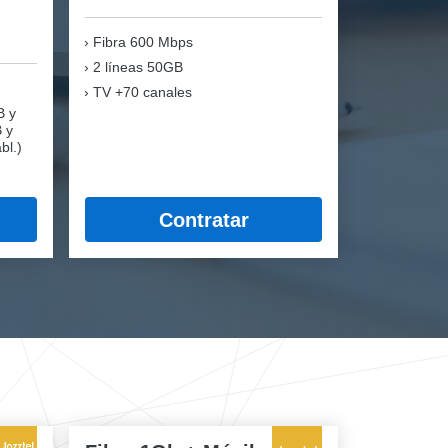
Fibra
600 Mbps
2 líneas 50GB
TV +70 canales
B y
B y
bl.)
Contratar