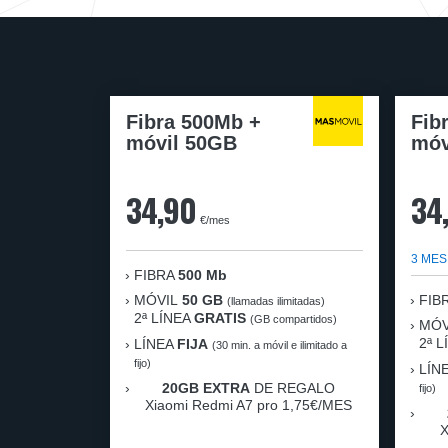
Fibra 500Mb +
Fib
móvil 50GB
móv
34,90
34
€/mes
3 MES
FIBRA
500 Mb
MÓVIL
50 GB
FIB
(llamadas ilimitadas)
2ª LÍNEA
GRATIS
(GB compartidos)
MÓV
2ª 
LÍNEA
FIJA
(30 min. a móvil e ilimitado a
fijo)
LÍN
20GB EXTRA
DE REGALO
fijo)
Xiaomi Redmi A7 pro 1,75€/MES
X