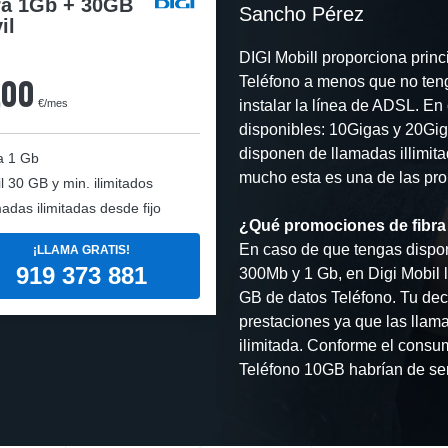
ra 1Gb + 30GB
Sancho Pérez
il
DIGI Mobill proporciona princi
,00
Teléfono a menos que no teng
€/mes
instalar la línea de ADSL. En 
disponibles: 10Gigas y 20Gig
disponen de llamadas illimita
a
1 Gb
mucho esta es una de las pro
l
30 GB y min. ilimitados
adas ilimitadas desde fijo
¿Qué promociones de fibra 
En caso de que tengas dispon
¡LLAMA GRATIS!
919 373 881
300Mb y 1 Gb, en Digi Mobil l
GB de datos Teléfono. Tu dec
prestaciones ya que las llama
ilimitada. Conforme el consum
Teléfono 10GB habrían de ser