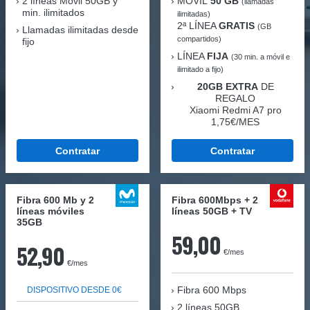
2 líneas Móvil
50GB y
MÓVIL
50 GB
(llamadas
min. ilimitados
ilimitadas)
2ª LÍNEA
GRATIS
(GB
Llamadas ilimitadas desde
compartidos)
fijo
LÍNEA
FIJA
(30 min. a móvil e
ilimitado a fijo)
20GB EXTRA
DE
REGALO
Xiaomi Redmi A7 pro
1,75€/MES
Contratar
Contratar
Fibra 600 Mb y 2
Fibra 600Mbps + 2
líneas móviles
líneas 50GB + TV
35GB
59,00
52,90
€/mes
€/mes
Fibra
600 Mbps
DISPOSITIVO DESDE 0€
2 líneas 50GB