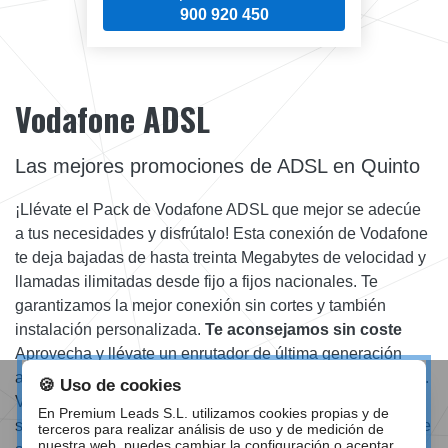
900 920 450
Vodafone ADSL
Las mejores promociones de ADSL en Quinto
¡Llévate el Pack de Vodafone ADSL que mejor se adecúe
a tus necesidades y disfrútalo! Esta conexión de Vodafone
te deja bajadas de hasta treinta Megabytes de velocidad y
llamadas ilimitadas desde fijo a fijos nacionales. Te
garantizamos la mejor conexión sin cortes y también
instalación personalizada.
Te aconsejamos sin coste
Aprovecha y llévate un enrutador de última generación
absolutamente sin coste con tu banda ancha de Vodafone.
🍪 Uso de cookies
Vas a estar contento tener WiFi en toda la casa. Si no
En Premium Leads S.L. utilizamos cookies propias y de
sabes que elegir, esta comparativa de ofertas de Internet te
terceros para realizar análisis de uso y de medición de
nuestra web, puedes cambiar la configuración o aceptar