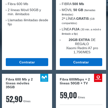
Fibra
600 Mb
FIBRA
500 Mb
2 líneas Móvil
50GB y
MÓVIL
50 GB
(llamadas
min. ilimitados
ilimitadas)
2ª LÍNEA
GRATIS
(GB
Llamadas ilimitadas desde
compartidos)
fijo
LÍNEA
FIJA
(30 min. a móvil e
ilimitado a fijo)
20GB EXTRA
DE
REGALO
Xiaomi Redmi A7 pro
1,75€/MES
Contratar
Contratar
Fibra 600 Mb y 2
Fibra 600Mbps + 2
líneas móviles
líneas 50GB + TV
35GB
59,00
52,90
€/mes
€/mes