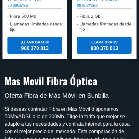
29,90€/MES
39,90€/MES
Fibra 500 Mb
Fibra 1 Gb
Llamadas ilimitadas desde
Llamadas ilimitadas desde
fijo
fijo
¡LLAMA GRATIS!
¡LLAMA GRATIS!
900 370 813
900 370 813
Mas Movil Fibra Óptica
Oferta Fibra de Más Móvil en Sunbilla
Si deseas contratar Fibra en Más Móvil disponemos
50Mb/ADSL o la de 300Mb. Elige la tarifa que mejor se
adapte a tus necesidades y contrata Internet para tu casa
con el mejor precio del mercado. Esta comparación de
Fibra te ayuda a ver rapidísimo todos y cada uno de los