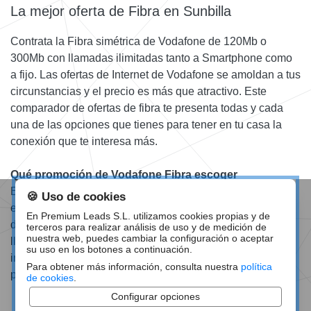
La mejor oferta de Fibra en Sunbilla
Contrata la Fibra simétrica de Vodafone de 120Mb o
300Mb con llamadas ilimitadas tanto a Smartphone como
a fijo. Las ofertas de Internet de Vodafone se amoldan a tus
circunstancias y el precio es más que atractivo. Este
comparador de ofertas de fibra te presenta todas y cada
una de las opciones que tienes para tener en tu casa la
conexión que te interesa más.
Qué promoción de Vodafone Fibra escoger
Elige la velocidad que precises para tu hogar, además de
🍪 Uso de cookies
esto con la Fibra de 300Mb vas a tener de regalo 3 meses
En Premium Leads S.L. utilizamos cookies propias y de
de Vodafone TV. Llámanos o déjanos tu número y te
terceros para realizar análisis de uso y de medición de
nuestra web, puedes cambiar la configuración o aceptar
llamamos si lo prefieres. Te proporcionamos toda la
su uso en los botones a continuación.
información necesaria para que contrates la mejor
Para obtener más información, consulta nuestra
política
promoción de Fibra.
de cookies
.
Configurar opciones