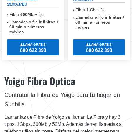
29,90€/MES
Fibra
1 Gb
+ fijo
Fibra
600Mb
+ fijo
Llamadas a fijo
infinitas +
Llamadas a fijo
infinitas +
60 min
a números
60 min
a números
móviles
móviles
¡LLAMA GRATIS!
¡LLAMA GRATIS!
800 622 393
800 622 393
Yoigo Fibra Optica
Contratar la Fibra de Yoigo para tu hogar en
Sunbilla
Las tarifas de Fibra de Yoigo se llaman La Fibra y hay 3
tipos: 1Gbps, 300Mb y 50Mb. Además tienen llamadas a
teléfonos fijos sin coste. Disfruta del mejor Internet para