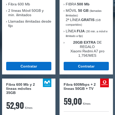
Fibra
600 Mb
FIBRA
500 Mb
2 líneas Móvil
50GB y
MÓVIL
50 GB
(llamadas
min. ilimitados
ilimitadas)
2ª LÍNEA
GRATIS
(GB
Llamadas ilimitadas desde
compartidos)
fijo
LÍNEA
FIJA
(30 min. a móvil e
ilimitado a fijo)
20GB EXTRA
DE
REGALO
Xiaomi Redmi A7 pro
1,75€/MES
Contratar
Contratar
Fibra 600 Mb y 2
Fibra 600Mbps + 2
líneas móviles
líneas 50GB + TV
35GB
59,00
52,90
€/mes
€/mes