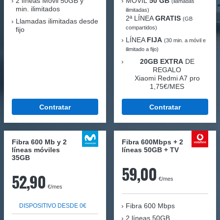
2 líneas Móvil
50GB y
MÓVIL
50 GB
(llamadas
min. ilimitados
ilimitadas)
2ª LÍNEA
GRATIS
(GB
Llamadas ilimitadas desde
compartidos)
fijo
LÍNEA
FIJA
(30 min. a móvil e
ilimitado a fijo)
20GB EXTRA
DE
REGALO
Xiaomi Redmi A7 pro
1,75€/MES
Contratar
Contratar
Fibra 600 Mb y 2
Fibra 600Mbps + 2
líneas móviles
líneas 50GB + TV
35GB
59,00
52,90
€/mes
€/mes
Fibra
600 Mbps
DISPOSITIVO DESDE 0€
2 líneas 50GB