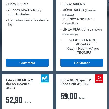
Fibra
600 Mb
FIBRA
500 Mb
2 líneas Móvil
50GB y
MÓVIL
50 GB
(llamadas
min. ilimitados
ilimitadas)
2ª LÍNEA
GRATIS
(GB
Llamadas ilimitadas desde
compartidos)
fijo
LÍNEA
FIJA
(30 min. a móvil e
ilimitado a fijo)
20GB EXTRA
DE
REGALO
Xiaomi Redmi A7 pro
1,75€/MES
Contratar
Contratar
Fibra 600 Mb y 2
Fibra 600Mbps + 2
líneas móviles
líneas 50GB + TV
35GB
59,00
52,90
€/mes
€/mes