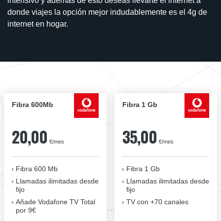
intensivo y además de esto deseas llevarte el internet a
donde viajes la opción mejor indudablemente es el 4g de
internet en hogar.
Fibra 600Mb
Fibra 1 Gb
20,00
35,00
€/mes
€/mes
Fibra 600 Mb
Fibra 1 Gb
Llamadas ilimitadas desde
Llamadas ilimitadas desde
fijo
fijo
Añade Vodafone TV Total
TV con +70 canales
por 9€