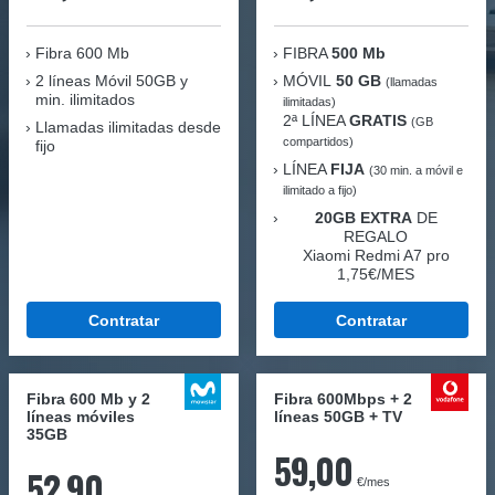
Fibra
600 Mb
FIBRA
500 Mb
2 líneas Móvil
50GB y
MÓVIL
50 GB
(llamadas
min. ilimitados
ilimitadas)
2ª LÍNEA
GRATIS
(GB
Llamadas ilimitadas desde
compartidos)
fijo
LÍNEA
FIJA
(30 min. a móvil e
ilimitado a fijo)
20GB EXTRA
DE
REGALO
Xiaomi Redmi A7 pro
1,75€/MES
Contratar
Contratar
Fibra 600 Mb y 2
Fibra 600Mbps + 2
líneas móviles
líneas 50GB + TV
35GB
59,00
52,90
€/mes