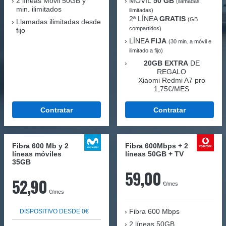
2 líneas Móvil
50GB y
MÓVIL
50 GB
(llamadas
min. ilimitados
ilimitadas)
2ª LÍNEA
GRATIS
(GB
Llamadas ilimitadas desde
compartidos)
fijo
LÍNEA
FIJA
(30 min. a móvil e
ilimitado a fijo)
20GB EXTRA
DE
REGALO
Xiaomi Redmi A7 pro
1,75€/MES
Contratar
Contratar
Fibra 600 Mb y 2
Fibra 600Mbps + 2
líneas móviles
líneas 50GB + TV
35GB
59,00
52,90
€/mes
€/mes
Fibra
600 Mbps
DISPOSITIVO DESDE 0€
2 líneas 50GB