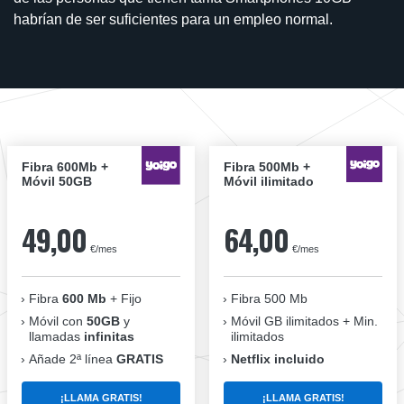
habrían de ser suficientes para un empleo normal.
Fibra 600Mb +
Fibra 500Mb +
Móvil 50GB
Móvil ilimitado
49,00
64,00
€/mes
€/mes
Fibra
600 Mb
+ Fijo
Fibra 500 Mb
Móvil con
50GB
y
Móvil GB ilimitados + Min.
llamadas
infinitas
ilimitados
Añade 2ª línea
GRATIS
Netflix incluido
¡LLAMA GRATIS!
¡LLAMA GRATIS!