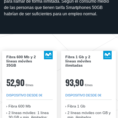
para llamar de forma ilimitada. Según el consumo medio
de las personas que tienen tarifa Smartphones 50GB
habrían de ser suficientes para un empleo normal.
Fibra 600 Mb y 2
Fibra 1 Gb y 2
líneas móviles
líneas móviles
35GB
ilimitadas
52,90
93,90
€/mes
€/mes
DISPOSITIVO DESDE 0€
DISPOSITIVO DESDE 0€
Fibra
600 Mb
Fibra
1 Gb
2 líneas móviles
: 1 línea
2 líneas móviles
con GB y
30 GB y min. ilimitados;
min. ilimitados