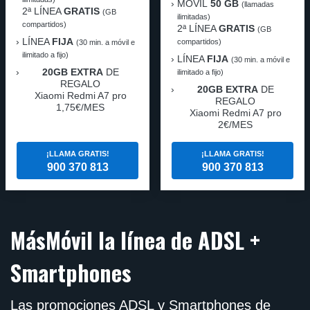
MÓVIL
50 GB
(llamadas
2ª LÍNEA
GRATIS
(GB
ilimitadas)
compartidos)
2ª LÍNEA
GRATIS
(GB
LÍNEA
FIJA
compartidos)
(30 min. a móvil e
ilimitado a fijo)
LÍNEA
FIJA
(30 min. a móvil e
20GB EXTRA
DE
ilimitado a fijo)
REGALO
20GB EXTRA
DE
Xiaomi Redmi A7 pro
REGALO
1,75€/MES
Xiaomi Redmi A7 pro
2€/MES
¡LLAMA GRATIS!
¡LLAMA GRATIS!
900 370 813
900 370 813
MásMóvil la línea de ADSL +
Smartphones
Las promociones ADSL y Smartphones de