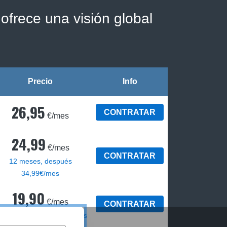
ofrece una visión global
Precio
Info
26,95
CONTRATAR
€/mes
24,99
€/mes
CONTRATAR
12 meses, después
34,99€/mes
19,90
€/mes
CONTRATAR
2 meses, luego 29,90€/mes