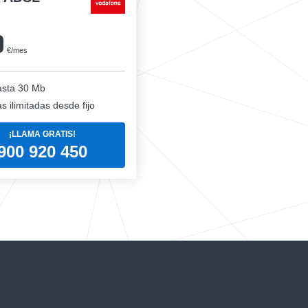
0
€/mes
sta 30 Mb
 ilimitadas desde fijo
¡LLAMA GRATIS!
900 920 450