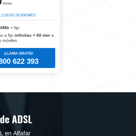
0
€/mes
, LUEGO 29,90€/MES
00Mb
+ fijo
s a fijo
infinitas + 60 min
a
 móviles
¡LLAMA GRATIS!
800 622 393
 de ADSL
L en Alfafar