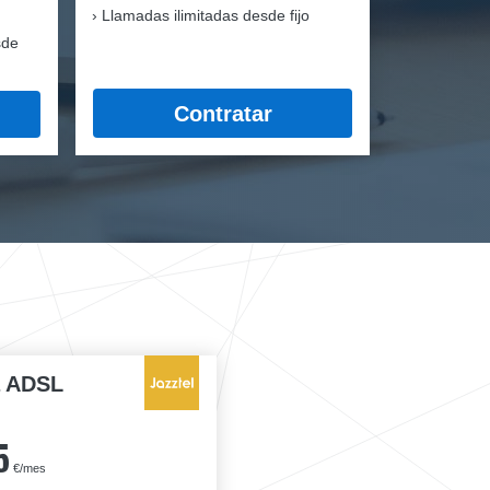
Llamadas ilimitadas desde fijo
sde
Contratar
a ADSL
5
€/mes