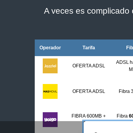
A veces es complicado d
Operador
Tarifa
Fi
ADSL h
OFERTA ADSL
M
OFERTA ADSL
Fibra
FIBRA 600MB +
Fibra
6
FIJO
fi