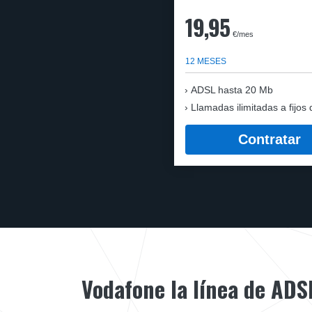
19,95
€/mes
12 MESES
ADSL hasta 20 Mb
Llamadas ilimitadas a fijos 
Contratar
Vodafone la línea de ADS