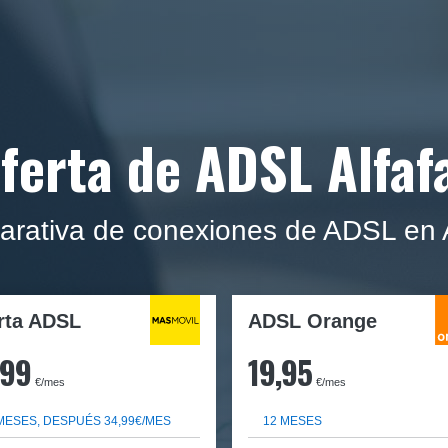
ferta de ADSL Alfaf
rativa de conexiones de ADSL en A
rta ADSL
ADSL Orange
,99
19,95
€/mes
€/mes
MESES, DESPUÉS 34,99€/MES
12 MESES