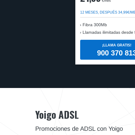
€/mes
12 MESES, DESPUÉS 34,99€/M
Fibra 300Mb
Llamadas ilimitadas desde fi
¡LLAMA GRATIS!
900 370 81
Yoigo ADSL
Promociones de ADSL con Yoigo