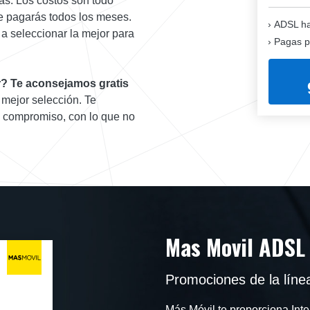
adas. Los costos son todo
ue pagarás todos los meses.
ADSL ha
a seleccionar la mejor para
Pagas p
r? Te aconsejamos gratis
 mejor selección. Te
n compromiso, con lo que no
Mas Movil ADSL
Promociones de la líne
Más Móvil te proporciona Inte