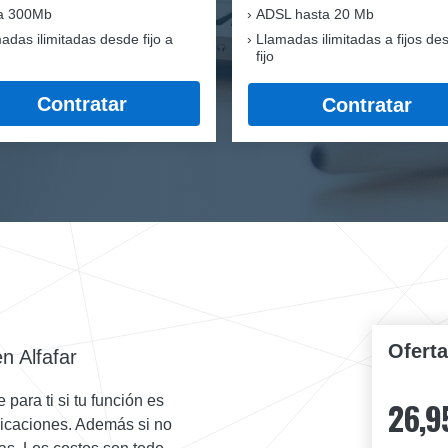
ra 300Mb
ADSL hasta 20 Mb
adas ilimitadas desde fijo a
Llamadas ilimitadas a fijos de
fijo
Contratar
Contratar
Ofert
n Alfafar
para ti si tu función es
26,9
nicaciones. Además si no