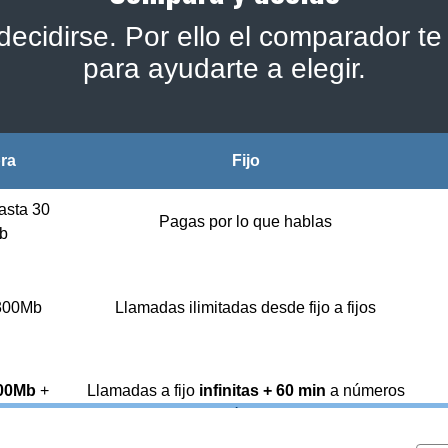
ecidirse. Por ello el comparador te 
para ayudarte a elegir.
bra
Fijo
asta 30
Pagas por lo que hablas
b
 300Mb
Llamadas ilimitadas desde fijo a fijos
00Mb
+
Llamadas a fijo
infinitas + 60 min
a números
jo
móviles
1