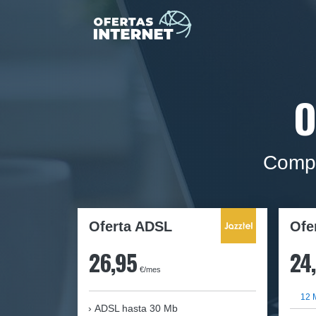
O
Compa
Oferta ADSL
Ofe
26,95
24
€/mes
12 
ADSL hasta 30 Mb