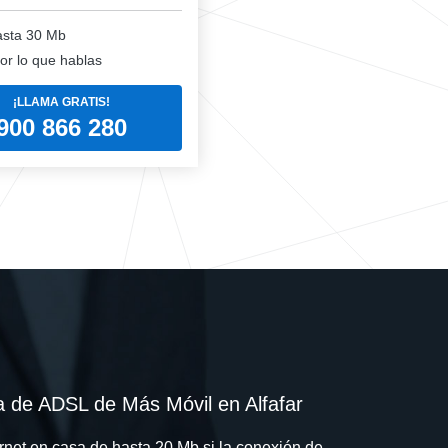
sta 30 Mb
or lo que hablas
¡LLAMA GRATIS!
900 866 280
a de ADSL de Más Móvil en Alfafar
rnet en casa de hasta 20 Mb si la conexión de