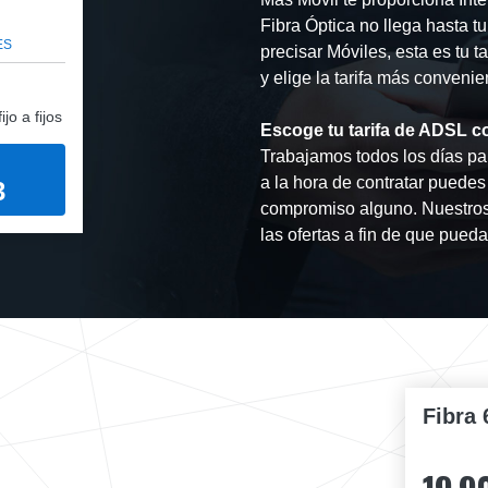
Fibra Óptica no llega hasta t
ES
precisar Móviles, esta es tu t
y elige la tarifa más convenie
jo a fijos
Escoge tu tarifa de ADSL c
Trabajamos todos los días par
a la hora de contratar puede
3
compromiso alguno. Nuestros
las ofertas a fin de que pueda
Fibra 