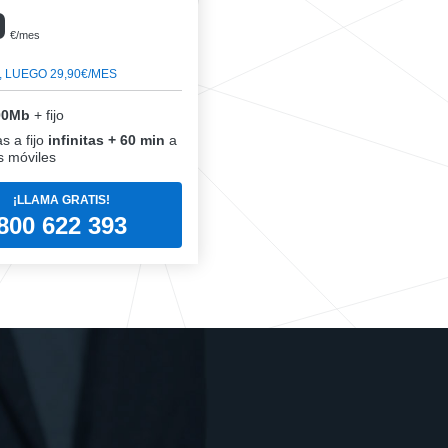
0
€/mes
, LUEGO 29,90€/MES
00Mb
+ fijo
s a fijo
infinitas + 60 min
a
 móviles
¡LLAMA GRATIS!
800 622 393