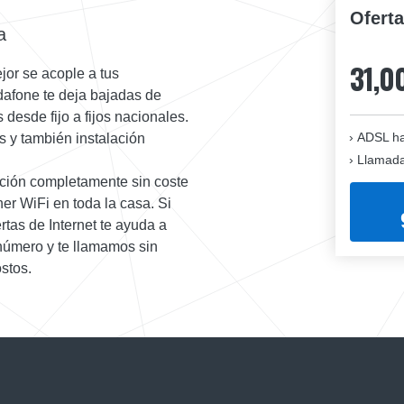
Ofert
a
31,0
or se acople a tus
dafone te deja bajadas de
desde fijo a fijos nacionales.
ADSL ha
s y también instalación
Llamadas
ación completamente sin coste
er WiFi en toda la casa. Si
tas de Internet te ayuda a
número y te llamamos sin
stos.