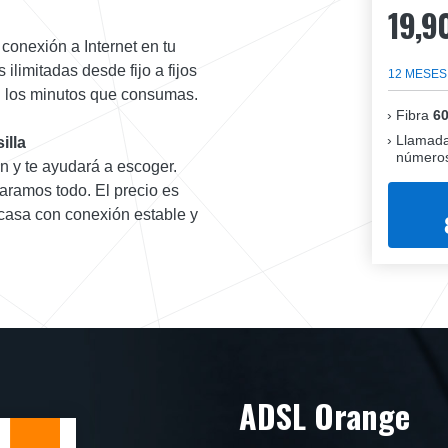
19,9
conexión a Internet en tu
limitadas desde fijo a fijos
12 MESES
en los minutos que consumas.
Fibra
6
Llamada
illa
números
ón y te ayudará a escoger.
aramos todo. El precio es
 casa con conexión estable y
ADSL Orange