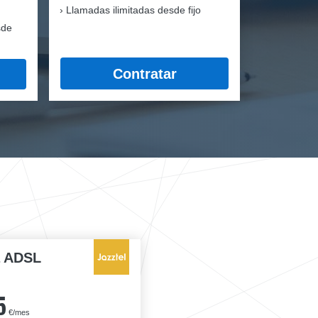
Llamadas ilimitadas desde fijo
sde
Contratar
a ADSL
5
€/mes