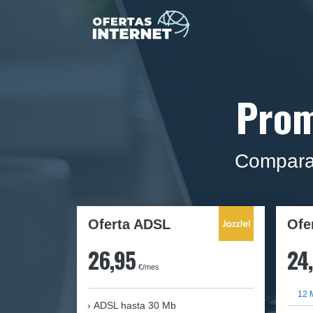
Prom
Compara 
Oferta ADSL
Ofe
26,95
24
€/mes
12 
ADSL hasta 30 Mb