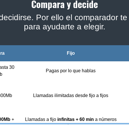
Compara y decide
ecidirse. Por ello el comparador te 
para ayudarte a elegir.
bra
Fijo
asta 30
Pagas por lo que hablas
b
 300Mb
Llamadas ilimitadas desde fijo a fijos
00Mb
+
Llamadas a fijo
infinitas + 60 min
a números
jo
móviles