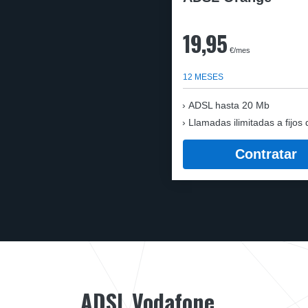
19,95
€/mes
12 MESES
ADSL hasta 20 Mb
Llamadas ilimitadas a fijos 
Contratar
ADSL Vodafone