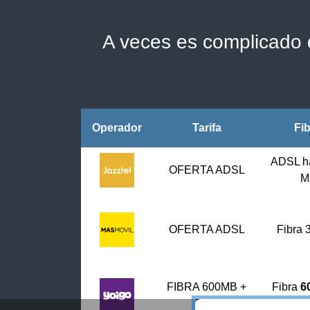
A veces es complicado d
Operador
Tarifa
Fi
ADSL h
OFERTA ADSL
M
OFERTA ADSL
Fibra
FIBRA 600MB +
Fibra
6
FIJO
fi