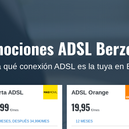
ociones ADSL Berzo
qué conexión ADSL es la tuya en B
rta ADSL
ADSL Orange
,99
19,95
€/mes
€/mes
MESES, DESPUÉS 34,99€/MES
12 MESES