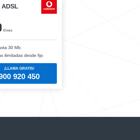
a ADSL
0
€/mes
sta 30 Mb
 ilimitadas desde fijo
¡LLAMA GRATIS!
900 920 450