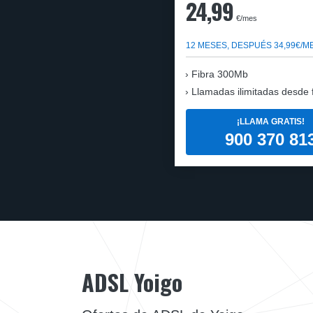
24,99
€/mes
12 MESES, DESPUÉS 34,99€/M
Fibra 300Mb
Llamadas ilimitadas desde fi
¡LLAMA GRATIS!
900 370 81
ADSL Yoigo