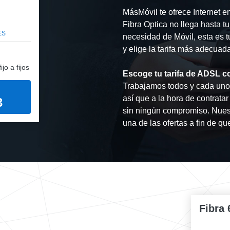
MásMóvil te ofrece Internet e
Fibra Optica no llega hasta t
ES
necesidad de Móvil, esta es tu
y elige la tarifa más adecuad
jo a fijos
Escoge tu tarifa de ADSL c
Trabajamos todos y cada uno d
así que a la hora de contrat
3
sin ningún compromiso. Nuest
una de las ofertas a fin de q
Fibra 