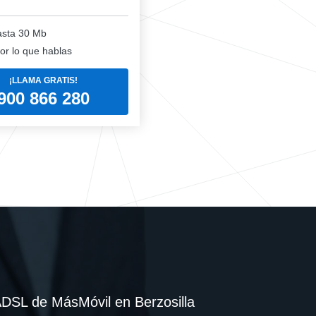
sta 30 Mb
or lo que hablas
¡LLAMA GRATIS!
900 866 280
 ADSL de MásMóvil en Berzosilla