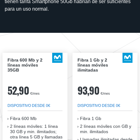
tienen tarifa Smartphone 50Gb habrían de ser suficientes
para un uso normal.
Fibra 600 Mb y 2
Fibra 1 Gb y 2
líneas móviles
líneas móviles
35GB
ilimitadas
52,90
93,90
€/mes
€/mes
DISPOSITIVO DESDE 0€
DISPOSITIVO DESDE 0€
Fibra
600 Mb
Fibra
1 Gb
2 líneas móviles
: 1 línea
2 líneas móviles
con GB y
30 GB y min. ilimitados;
min. ilimitados
otra línea 5 GB y llamadas
Llamadas ilimitadas desde