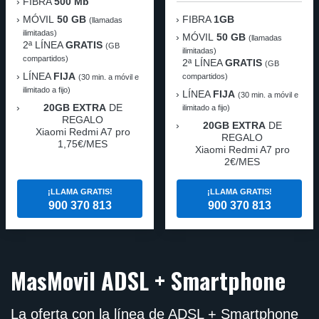
FIBRA
500 Mb
MÓVIL
50 GB
FIBRA
1GB
(llamadas
ilimitadas)
MÓVIL
50 GB
(llamadas
2ª LÍNEA
GRATIS
(GB
ilimitadas)
compartidos)
2ª LÍNEA
GRATIS
(GB
LÍNEA
FIJA
compartidos)
(30 min. a móvil e
ilimitado a fijo)
LÍNEA
FIJA
(30 min. a móvil e
20GB EXTRA
DE
ilimitado a fijo)
REGALO
20GB EXTRA
DE
Xiaomi Redmi A7 pro
REGALO
1,75€/MES
Xiaomi Redmi A7 pro
2€/MES
¡LLAMA GRATIS!
¡LLAMA GRATIS!
900 370 813
900 370 813
MasMovil ADSL + Smartphone
La oferta con la línea de ADSL + Smartphone