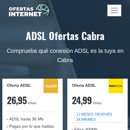
ADSL Ofertas Cabra
Comprueba qué conexión ADSL es la tuya en
Cabra
Oferta ADSL
Oferta ADSL
26,95
24,99
€/mes
€/mes
12 MESES, DESPUÉS
ADSL hasta 30 Mb
34,99€/MES
Pagas por lo que hablas
Fibra 300Mb