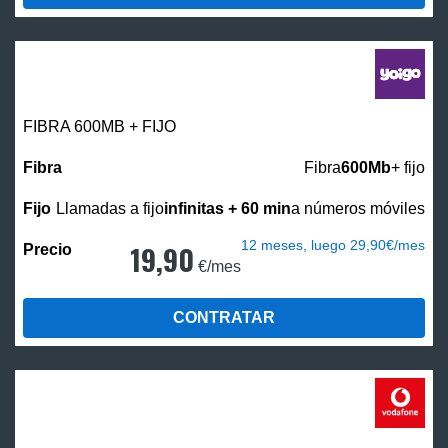
FIBRA 600MB + FIJO
Fibra
600Mb
+ fijo
Llamadas a fijo
infinitas + 60 min
a números móviles
12 meses, luego 29,90€/mes
19,90
€/mes
CONTRATAR