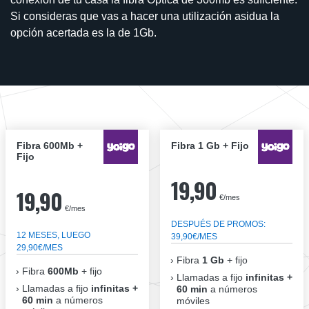
Si consideras que vas a hacer una utilización asidua la
opción acertada es la de 1Gb.
Fibra 600Mb +
Fibra 1 Gb + Fijo
Fijo
19,90
19,90
€/mes
€/mes
DESPUÉS DE PROMOS:
12 MESES, LUEGO
39,90€/MES
29,90€/MES
Fibra
1 Gb
+ fijo
Fibra
600Mb
+ fijo
Llamadas a fijo
infinitas +
Llamadas a fijo
infinitas +
60 min
a números
60 min
a números
móviles