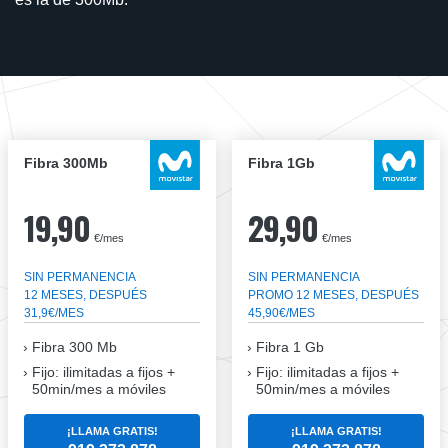
Fibra 300Mb
Fibra 1Gb
19,90
29,90
€/mes
€/mes
SIN PERMANENCIA
SIN PERMANENCIA
12 MESES, DESPUÉS
PROMO 12 MESES, DESPUÉS
31,9€/MES
45,90€/MES
Fibra
300 Mb
Fibra
1 Gb
Fijo: ilimitadas a fijos +
Fijo: ilimitadas a fijos +
50min/mes a móviles
50min/mes a móviles
¡LLAMA GRATIS!
¡LLAMA GRATIS!