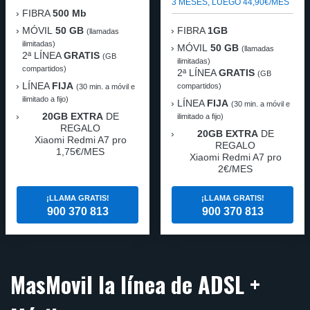
3 MESES, LUEGO 44,90€/MES
FIBRA
500 Mb
MÓVIL
50 GB
FIBRA
1GB
(llamadas
ilimitadas)
MÓVIL
50 GB
(llamadas
2ª LÍNEA
GRATIS
(GB
ilimitadas)
compartidos)
2ª LÍNEA
GRATIS
(GB
LÍNEA
FIJA
compartidos)
(30 min. a móvil e
ilimitado a fijo)
LÍNEA
FIJA
(30 min. a móvil e
20GB EXTRA
DE
ilimitado a fijo)
REGALO
20GB EXTRA
DE
Xiaomi Redmi A7 pro
REGALO
1,75€/MES
Xiaomi Redmi A7 pro
2€/MES
¡LLAMA GRATIS!
¡LLAMA GRATIS!
900 370 813
900 370 813
MasMovil la línea de ADSL +