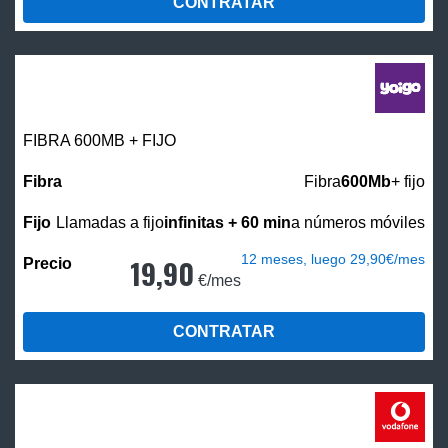
CONTRATAR
FIBRA 600MB + FIJO
Fibra
600Mb
+ fijo
Llamadas a fijo
infinitas + 60 min
a números móviles
12 meses, luego 29,90€/mes
19,90
€/mes
CONTRATAR