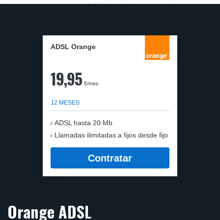
ADSL Orange
19,95
€/mes
12 MESES
ADSL hasta 20 Mb
Llamadas ilimitadas a fijos desde fijo
Contratar
Orange ADSL