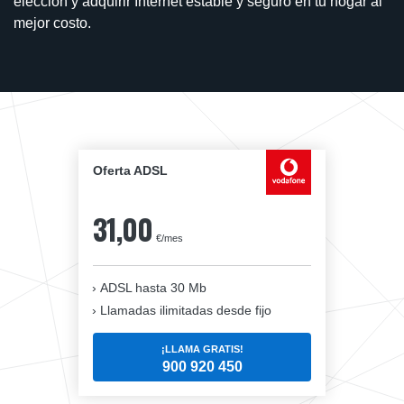
elección y adquirir Internet estable y seguro en tu hogar al
mejor costo.
Oferta ADSL
31,00
€/mes
ADSL hasta 30 Mb
Llamadas ilimitadas desde fijo
¡LLAMA GRATIS!
900 920 450