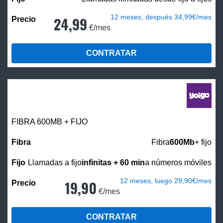
12 meses, después 34,99€/mes
24,99
€/mes
CONTRATAR
FIBRA 600MB + FIJO
Fibra
600Mb
+ fijo
Llamadas a fijo
infinitas + 60 min
a números móviles
12 meses, luego 29,90€/mes
19,90
€/mes
CONTRATAR