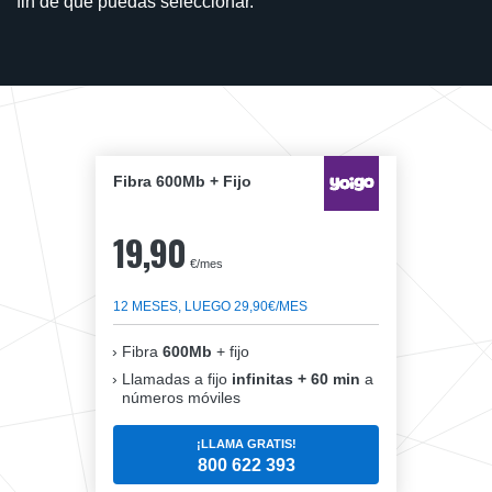
fin de que puedas seleccionar.
Fibra 600Mb + Fijo
19,90
€/mes
12 MESES, LUEGO 29,90€/MES
Fibra
600Mb
+ fijo
Llamadas a fijo
infinitas + 60 min
a
números móviles
¡LLAMA GRATIS!
800 622 393