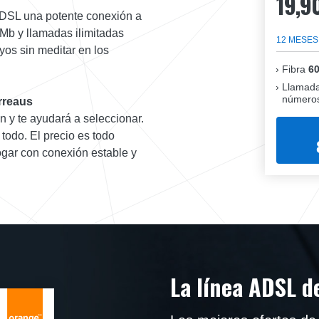
19,9
 ADSL una potente conexión a
 Mb y llamadas ilimitadas
12 MESES
uyos sin meditar en los
Fibra
6
Llamada
números
rreaus
n y te ayudará a seleccionar.
todo. El precio es todo
ogar con conexión estable y
La línea ADSL d