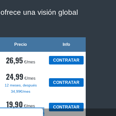
ofrece una visión global
Precio
Info
26,95
CONTRATAR
€/mes
24,99
€/mes
CONTRATAR
12 meses, después
34,99€/mes
19,90
€/mes
CONTRATAR
2 meses, luego 29,90€/mes