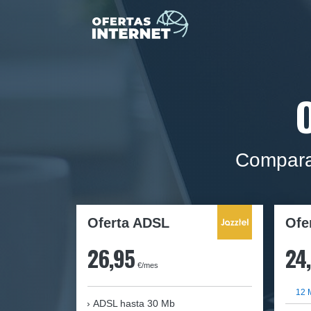
Compara
Oferta ADSL
Ofe
26,95
24
€/mes
12 
ADSL hasta 30 Mb