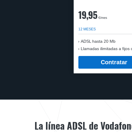
19,95
€/mes
12 MESES
ADSL hasta 20 Mb
Llamadas ilimitadas a fijos 
Contratar
La línea ADSL de Vodafon