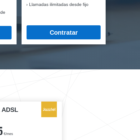
Llamadas ilimitadas desde fijo
sde
Contratar
a ADSL
5
€/mes