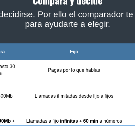
Compara y decide
ecidirse. Por ello el comparador te 
para ayudarte a elegir.
bra
Fijo
asta 30
Pagas por lo que hablas
b
 300Mb
Llamadas ilimitadas desde fijo a fijos
00Mb
+
Llamadas a fijo
infinitas + 60 min
a números
jo
móviles
1