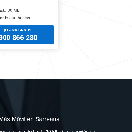
sta 30 Mb
or lo que hablas
¡LLAMA GRATIS!
900 866 280
Más Móvil en Sarreaus
rnet en casa de hasta 20 Mb si la conexión de