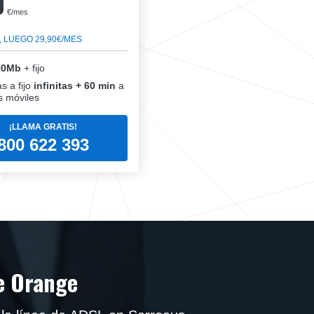
0
€/mes
, LUEGO 29,90€/MES
00Mb
+ fijo
s a fijo
infinitas + 60 min
a
 móviles
¡LLAMA GRATIS!
800 622 393
e Orange