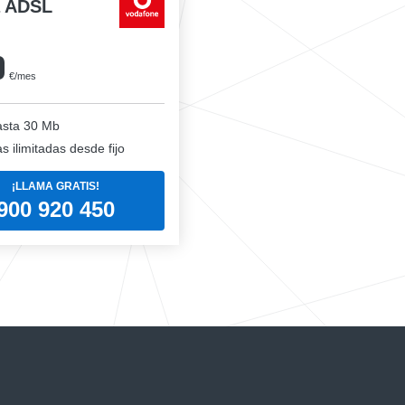
a ADSL
0
€/mes
sta 30 Mb
 ilimitadas desde fijo
¡LLAMA GRATIS!
900 920 450