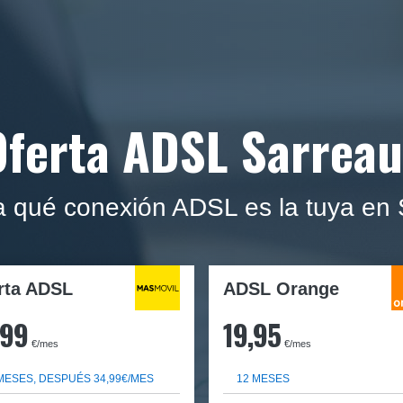
Oferta ADSL Sarreau
 qué conexión ADSL es la tuya en 
rta ADSL
ADSL Orange
,99
19,95
€/mes
€/mes
MESES, DESPUÉS 34,99€/MES
12 MESES