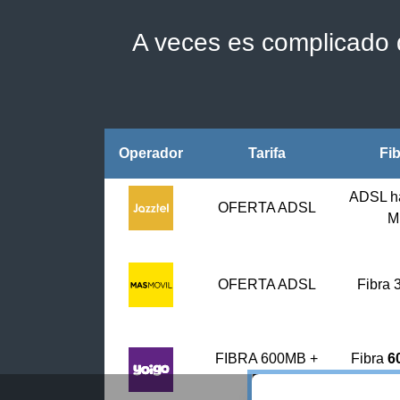
A veces es complicado d
Operador
Tarifa
Fi
ADSL h
OFERTA ADSL
M
OFERTA ADSL
Fibra
FIBRA 600MB +
Fibra
6
FIJO
fi