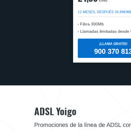
€/mes
12 MESES, DESPUÉS 34,99€/M
Fibra 300Mb
Llamadas ilimitadas desde fi
¡LLAMA GRATIS!
900 370 81
ADSL Yoigo
Promociones de la línea de ADSL co