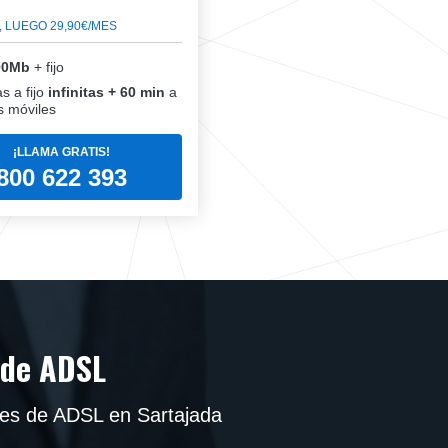
, LUEGO 29,90€/MES
00Mb
+ fijo
s a fijo
infinitas + 60 min
a
 móviles
¡LLAMA GRATIS!
800 622 393
 de ADSL
es de ADSL en Sartajada