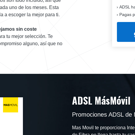
ios son todo incluido, así que
ADSL ha
 cada uno de los meses. Esta
Pagas p
a escoger la mejor para ti.
jamos sin coste
ra tu mejor selección. Te
compromiso alguno, así que no
ADSL MásMóvil
Promociones ADSL de M
Mas Movil te proporciona Inte
de Fibra no llega hasta tu ca