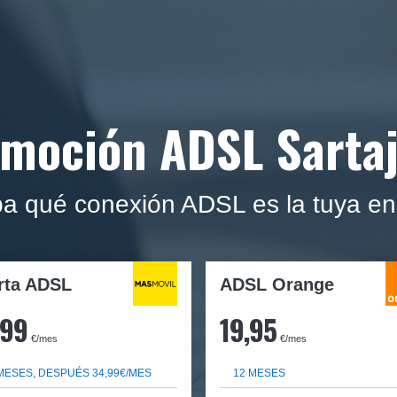
moción ADSL Sarta
 qué conexión ADSL es la tuya en
rta ADSL
ADSL Orange
,99
19,95
€/mes
€/mes
MESES, DESPUÉS 34,99€/MES
12 MESES