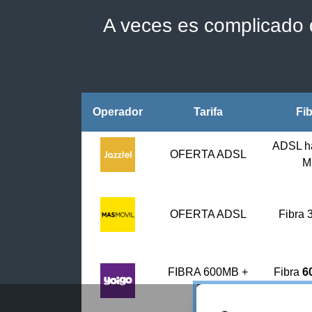
A veces es complicado d
Operador
Tarifa
Fi
ADSL h
OFERTA ADSL
M
OFERTA ADSL
Fibra
FIBRA 600MB +
Fibra
6
FIJO
fi