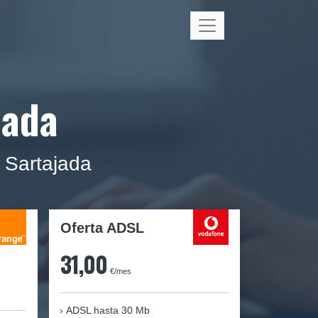
jada
 Sartajada
Oferta ADSL
31,00
€/mes
ADSL hasta 30 Mb