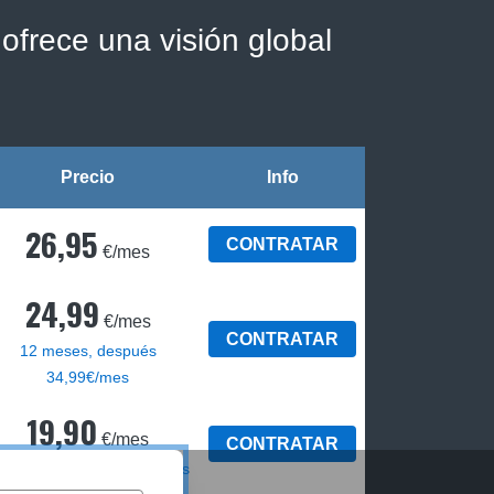
ofrece una visión global
Precio
Info
26,95
CONTRATAR
€/mes
24,99
€/mes
CONTRATAR
12 meses, después
34,99€/mes
19,90
€/mes
CONTRATAR
2 meses, luego 29,90€/mes