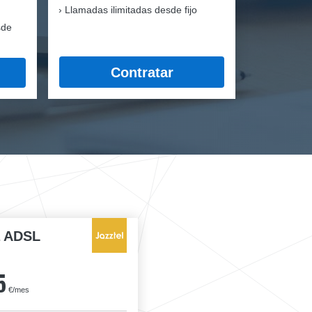
Llamadas ilimitadas desde fijo
sde
Contratar
a ADSL
5
€/mes