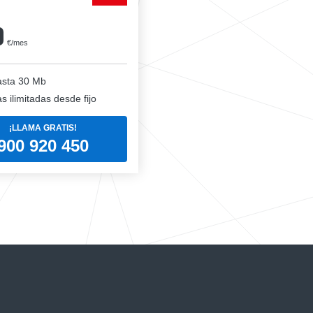
0
€/mes
sta 30 Mb
 ilimitadas desde fijo
¡LLAMA GRATIS!
900 920 450