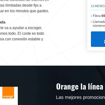
s ilimitadas desde fijo a
12 MESES
nsar en los minutos que gastes.
Fibra
6
Llamada
ada
números
 te va a ayudar a escoger.
mos todo. El coste es todo
casa con conexión estable y
Orange la línea
Las mejores promocion