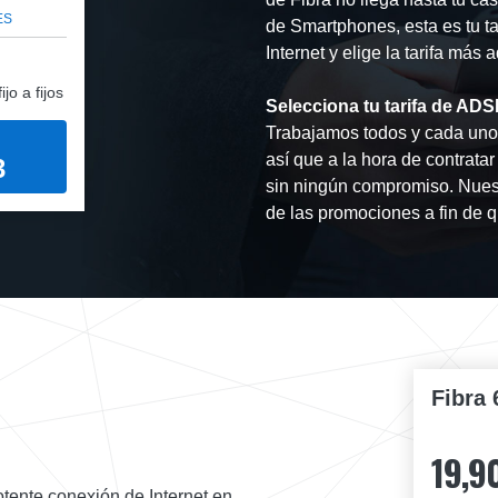
ES
de Smartphones, esta es tu t
Internet y elige la tarifa más
jo a fijos
Selecciona tu tarifa de AD
Trabajamos todos y cada uno d
así que a la hora de contrat
3
sin ningún compromiso. Nues
de las promociones a fin de 
Fibra 
19,9
otente conexión de Internet en