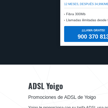
12 MESES, DESPUÉS 34,99€/M
Fibra 300Mb
Llamadas ilimitadas desde fi
¡LLAMA GRATIS!
900 370 81
ADSL Yoigo
Promociones de ADSL de Yoigo
Yoigo te proporciona con su tarifa ADSL una p