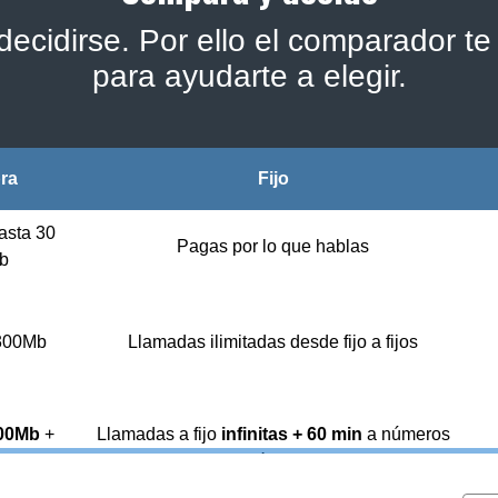
ecidirse. Por ello el comparador te 
para ayudarte a elegir.
bra
Fijo
asta 30
Pagas por lo que hablas
b
 300Mb
Llamadas ilimitadas desde fijo a fijos
00Mb
+
Llamadas a fijo
infinitas + 60 min
a números
jo
móviles
1