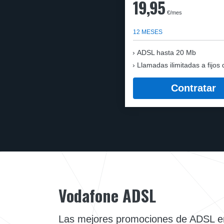
19,95
€/mes
12 MESES
ADSL hasta 20 Mb
Llamadas ilimitadas a fijos 
Contratar
Vodafone ADSL
Las mejores promociones de ADSL e