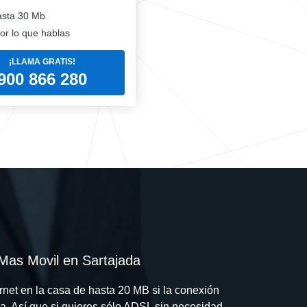
sta 30 Mb
or lo que hablas
¡LLAMA GRATIS!
900 866 280
as Movil en Sartajada
rnet en la casa de hasta 20 MB si la conexión
sa. Así que si quieres sólo ADSL sin necesidad