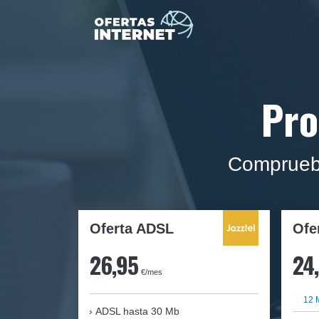
Pro
Comprueba
Oferta ADSL
Ofe
26,95
24
€/mes
12 
ADSL hasta 30 Mb