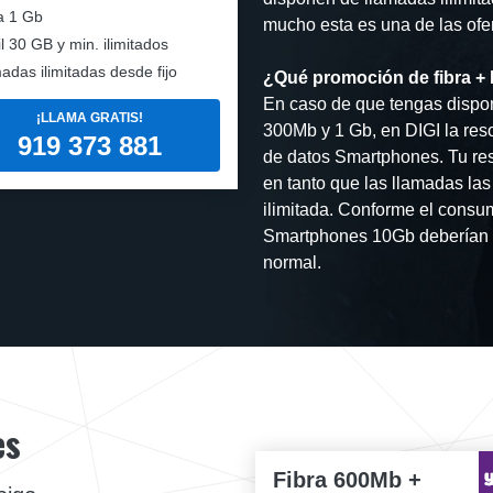
a
1 Gb
mucho esta es una de las ofert
l
30 GB y min. ilimitados
adas ilimitadas desde fijo
¿Qué promoción de fibra + 
En caso de que tengas dispon
¡LLAMA GRATIS!
300Mb y 1 Gb, en DIGI la res
919 373 881
de datos Smartphones. Tu res
en tanto que las llamadas las
ilimitada. Conforme el consu
Smartphones 10Gb deberían s
normal.
es
Fibra 600Mb +