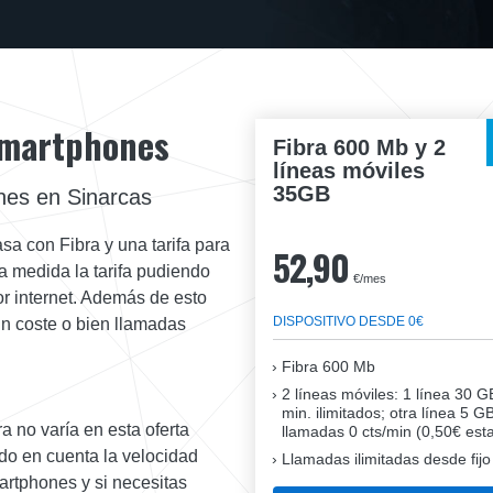
 Smartphones
Fibra 600 Mb y 2
líneas móviles
35GB
nes en Sinarcas
sa con Fibra y una tarifa para
52,90
 medida la tarifa pudiendo
€/mes
or internet. Además de esto
DISPOSITIVO DESDE 0€
in coste o bien llamadas
Fibra
600 Mb
2 líneas móviles
: 1 línea 30 G
min. ilimitados; otra línea 5 G
a no varía en esta oferta
llamadas 0 cts/min (0,50€ esta
ndo en cuenta la velocidad
Llamadas ilimitadas desde fijo
artphones y si necesitas