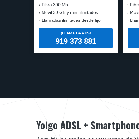
Fibra
300 Mb
Fibr
Móvil
30 GB y min. ilimitados
Móvi
Llamadas ilimitadas desde fijo
Llam
¡LLAMA GRATIS!
919 373 881
Yoigo ADSL + Smartphon