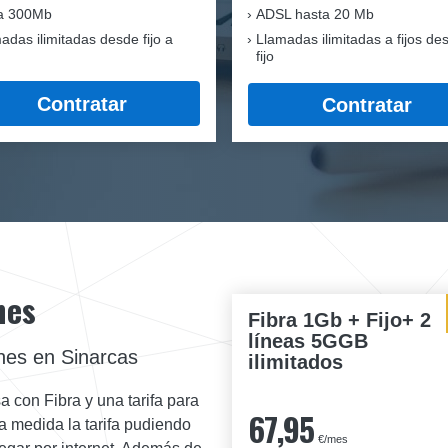
ra 300Mb
ADSL hasta 20 Mb
adas ilimitadas desde fijo a
Llamadas ilimitadas a fijos de
fijo
Contratar
Contratar
nes
Fibra 1Gb + Fijo+ 2
líneas 5GGB
nes en Sinarcas
ilimitados
a con Fibra y una tarifa para
67,95
 medida la tarifa pudiendo
€/mes