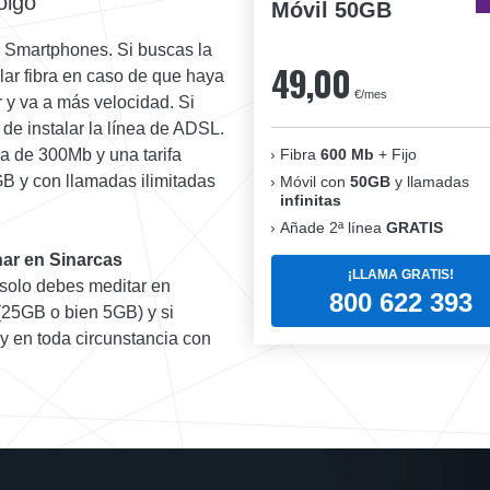
oigo
Móvil 50GB
 + Smartphones. Si buscas la
49,00
lar fibra en caso de que haya
€/mes
 y va a más velocidad. Si
a de instalar la línea de ADSL.
Fibra
600 Mb
+ Fijo
ra de 300Mb y una tarifa
B y con llamadas ilimitadas
Móvil con
50GB
y llamadas
infinitas
Añade 2ª línea
GRATIS
nar en Sinarcas
¡LLAMA GRATIS!
s solo debes meditar en
800 622 393
(25GB o bien 5GB) y si
 y en toda circunstancia con