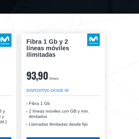
Fibra 1 Gb y 2
líneas móviles
ilimitadas
93,90
€/mes
DISPOSITIVO DESDE 0€
Fibra
1 Gb
B y
2 líneas móviles
con GB y min.
B y
ilimitados
bl.)
Llamadas ilimitadas desde fijo