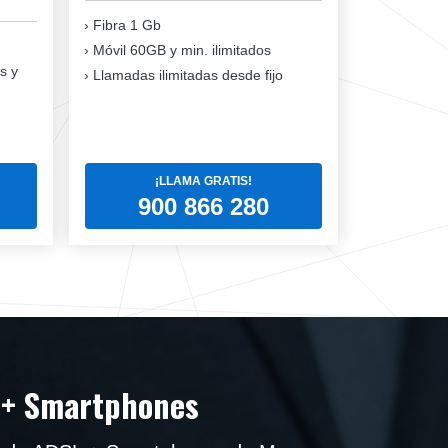
Fibra 1 Gb
Móvil 60GB y min. ilimitados
s y
Llamadas ilimitadas desde fijo
¡LLAMA GRATIS!
900 866 280
 + Smartphones