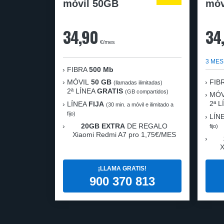
móvil 50GB
móv
34,90
34
€/mes
3 MES
FIBRA
500 Mb
MÓVIL
50 GB
FIB
(llamadas ilimitadas)
2ª LÍNEA
GRATIS
(GB compartidos)
MÓV
2ª 
LÍNEA
FIJA
(30 min. a móvil e ilimitado a
fijo)
LÍN
20GB EXTRA
DE REGALO
fijo)
Xiaomi Redmi A7 pro 1,75€/MES
X
¡LLAMA GRATIS!
900 370 813