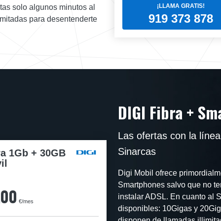
¡LLAMA GRATIS!
tas solo algunos minutos al
919 373 878
limitadas para desentenderte
DIGI Fibra + S
Las ofertas con la lín
Sinarcas
ra 1Gb + 30GB
il
Digi Mobil ofrece primordialme
Smartphones salvo que no ten
,00
instalar ADSL. En cuanto al S
€/mes
disponibles: 10Gigas y 20Gig
disponen de llamadas illimita