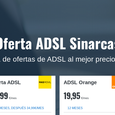
Oferta ADSL Sinarca
de ofertas de ADSL al mejor preci
rta ADSL
ADSL Orange
,99
19,95
€/mes
€/mes
MESES, DESPUÉS 34,99€/MES
12 MESES