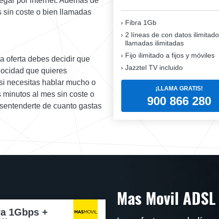
egar por internet. Además de
 sin coste o bien llamadas
Fibra 1Gb
2 líneas de con datos ilimitado
llamadas ilimitadas
Fijo ilimitado a fijos y móviles
a oferta debes decidir que
Jazztel TV incluido
elocidad que quieres
 si necesitas hablar mucho o
¡LLAMA GRATIS!
 minutos al mes sin coste o
900 866 280
esentenderte de cuanto gastas
Mas Movil ADSL
ra 1Gbps +