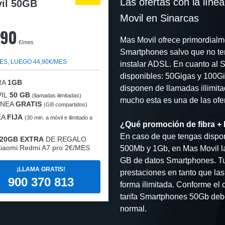
Las ofertas con la lí
il 50GB
Movil en Sinarcas
,90
Mas Movil ofrece primordialme
€/mes
Smartphones salvo que no ten
ES, LUEGO 44,90€/MES
instalar ADSL. En cuanto al S
disponibles: 50Gigas y 100Gi
RA
1GB
disponen de llamadas illimita
IL
50 GB
(llamadas ilimitadas)
mucho esta es una de las ofert
LÍNEA
GRATIS
(GB compartidos)
EA
FIJA
(30 min. a móvil e ilimitado a
¿Qué promoción de fibra + 
En caso de que tengas dispon
20GB EXTRA
DE REGALO
iaomi Redmi A7 pro 2€/MES
500Mb y 1Gb, en Mas Movil la
GB de datos Smartphones. Tu
¡LLAMA GRATIS!
prestaciones en tanto que las
900 370 813
forma ilimitada. Conforme el
tarifa Smartphones 50Gb deb
normal.