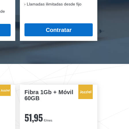
Llamadas ilimitadas desde fijo
sde
Contratar
Fibra 1Gb + Móvil
60GB
51,95
€/mes