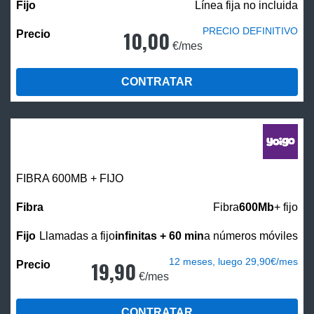
Línea fija no incluida
PRECIO DEFINITIVO
10,00
€/mes
CONTRATAR
FIBRA 600MB + FIJO
Fibra
600Mb
+ fijo
Llamadas a fijo
infinitas + 60 min
a números móviles
12 meses, luego 29,90€/mes
19,90
€/mes
CONTRATAR