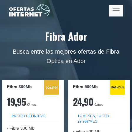
Fibra Ador
Busca entre las mejores ofertas de Fibra
Optica en Ador
Fibra 300Mb
Fibra
500Mb
19,95
24,90
€/mes
€/mes
PRECIO DEFINITIVO
12 MESES, LUEGO
29,90€/MES
Fibra
300 Mb
Fibra 500 Mb