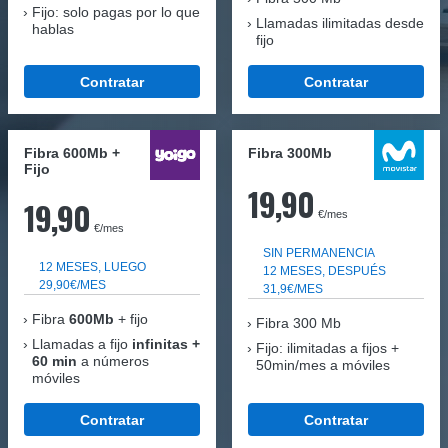
Fijo: solo pagas por lo que
Llamadas ilimitadas desde
hablas
fijo
Contratar
Contratar
Fibra 600Mb +
Fibra 300Mb
Fijo
19,90
19,90
€/mes
€/mes
SIN PERMANENCIA
12 MESES, LUEGO
12 MESES, DESPUÉS
29,90€/MES
31,9€/MES
Fibra
600Mb
+ fijo
Fibra
300 Mb
Llamadas a fijo
infinitas +
Fijo: ilimitadas a fijos +
60 min
a números
50min/mes a móviles
móviles
Contratar
Contratar