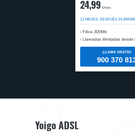
24,99
€/mes
12 MESES, DESPUÉS 34,99€/M
Fibra 300Mb
Llamadas ilimitadas desde fi
¡LLAMA GRATIS!
900 370 81
Yoigo ADSL