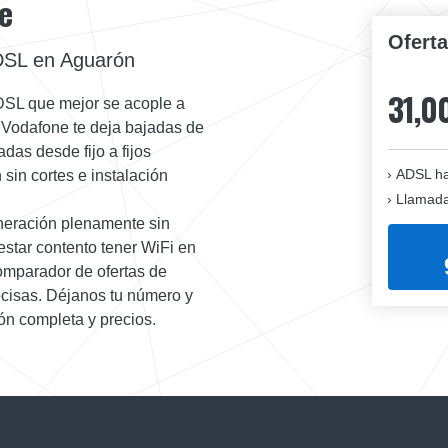
e
Ofert
ADSL en Aguarón
31,0
ADSL que mejor se acople a
e Vodafone te deja bajadas de
das desde fijo a fijos
ADSL ha
sin cortes e instalación
Llamadas
neración plenamente sin
star contento tener WiFi en
comparador de ofertas de
recisas. Déjanos tu número y
ón completa y precios.