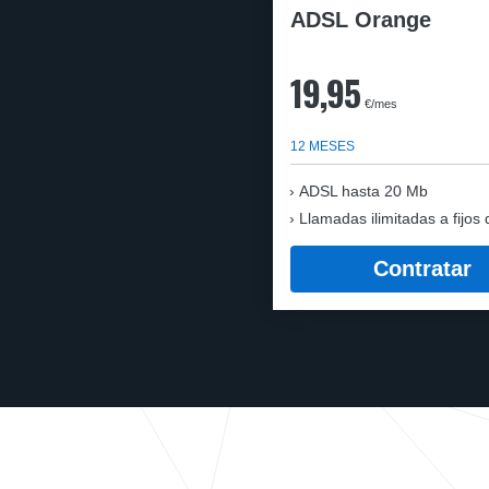
ADSL Orange
19,95
€/mes
12 MESES
ADSL hasta 20 Mb
Llamadas ilimitadas a fijos 
Contratar