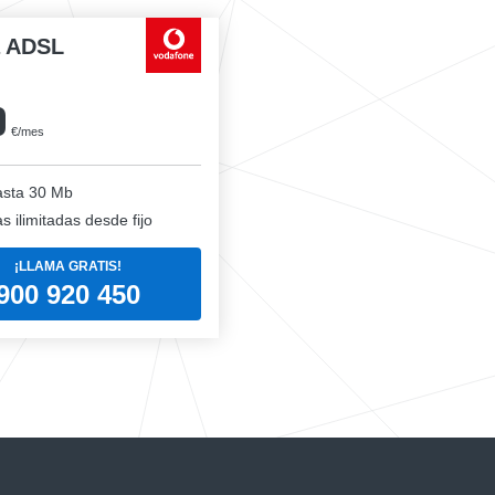
a ADSL
0
€/mes
sta 30 Mb
 ilimitadas desde fijo
¡LLAMA GRATIS!
900 920 450