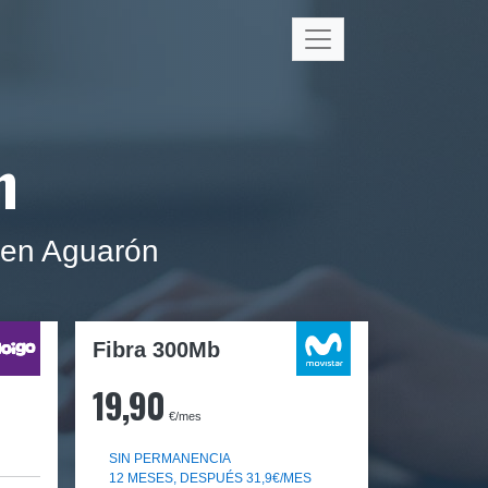
n
 en Aguarón
Fibra 300Mb
19,90
€/mes
SIN PERMANENCIA
12 MESES, DESPUÉS 31,9€/MES