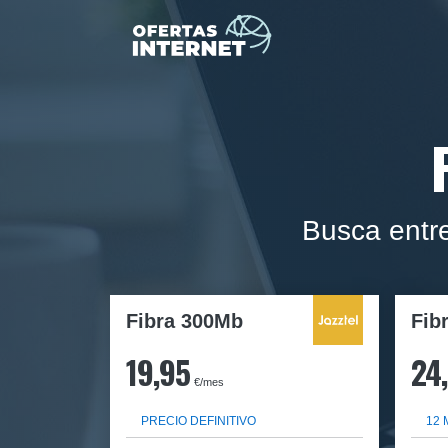
Busca entr
Fibra 300Mb
Fib
19,95
24
€/mes
PRECIO DEFINITIVO
12 