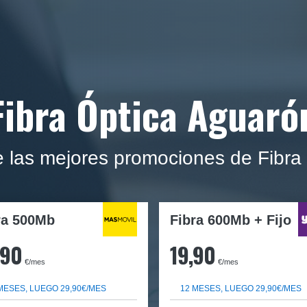
Fibra Óptica Aguaró
e las mejores promociones de Fibra
ra
500Mb
Fibra 600Mb + Fijo
,90
19,90
€/mes
€/mes
MESES, LUEGO 29,90€/MES
12 MESES, LUEGO 29,90€/MES