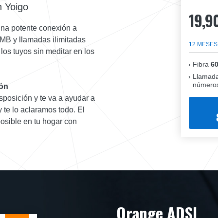
n Yoigo
19,9
 una potente conexión a
 MB y llamadas ilimitadas
12 MESES
 los tuyos sin meditar en los
Fibra
6
Llamada
números
rón
isposición y te va a ayudar a
te lo aclaramos todo. El
posible en tu hogar con
Orange ADSL