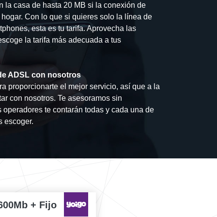
en la casa de hasta 20 MB si la conexión de
 hogar. Con lo que si quieres solo la línea de
hones, esta es tu tarifa. Aprovecha las
 escoge la tarifa más adecuada a tus
a de ADSL con nosotros
a proporcionarte el mejor servicio, así que a la
tar con nosotros. Te asesoramos sin
 operadores te contarán todas y cada una de
s escoger.
600Mb + Fijo