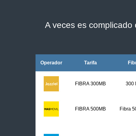
A veces es complicado d
Operador
Tarifa
Fib
FIBRA 300MB
300
FIBRA
500MB
Fibra 