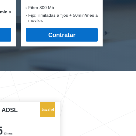
Fibra
300 Mb
 min
a
Fijo: ilimitadas a fijos + 50min/mes a
móviles
Contratar
a ADSL
5
€/mes