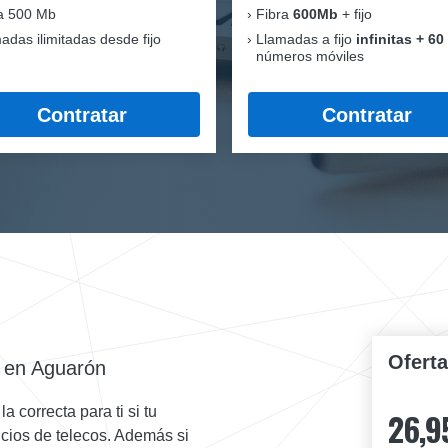
a 500 Mb
Fibra
600Mb
+ fijo
adas ilimitadas desde fijo
Llamadas a fijo
infinitas + 60
números móviles
Contratar
Contratar
Ofert
 en Aguarón
 correcta para ti si tu
26,9
vicios de telecos. Además si