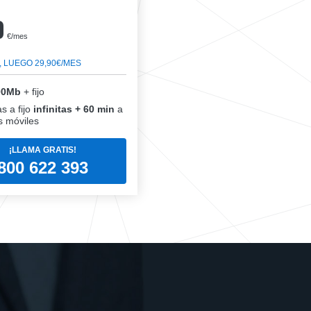
0
€/mes
, LUEGO 29,90€/MES
00Mb
+ fijo
s a fijo
infinitas + 60 min
a
 móviles
¡LLAMA GRATIS!
800 622 393