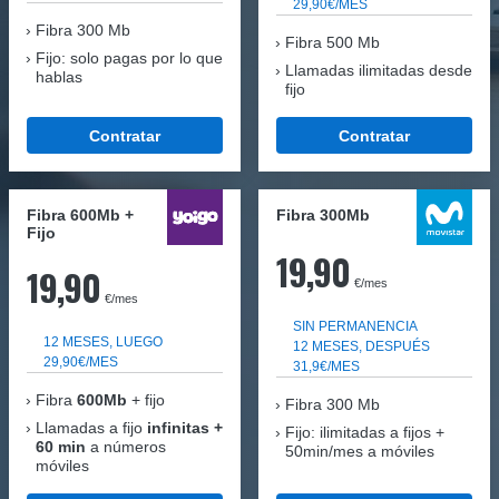
29,90€/MES
Fibra
300 Mb
Fibra 500 Mb
Fijo: solo pagas por lo que
Llamadas ilimitadas desde
hablas
fijo
Contratar
Contratar
Fibra 600Mb +
Fibra 300Mb
Fijo
19,90
19,90
€/mes
€/mes
SIN PERMANENCIA
12 MESES, LUEGO
12 MESES, DESPUÉS
29,90€/MES
31,9€/MES
Fibra
600Mb
+ fijo
Fibra
300 Mb
Llamadas a fijo
infinitas +
Fijo: ilimitadas a fijos +
60 min
a números
50min/mes a móviles
móviles