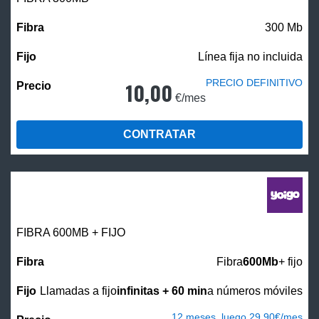
300 Mb
Línea fija no incluida
PRECIO DEFINITIVO
10,00
€/mes
CONTRATAR
FIBRA 600MB + FIJO
Fibra
600Mb
+ fijo
Llamadas a fijo
infinitas + 60 min
a números móviles
12 meses, luego 29,90€/mes