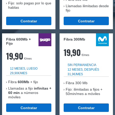
Fijo: solo pagas por lo que
Llamadas ilimitadas desde
hablas
fijo
Contratar
Contratar
Fibra 600Mb +
Fibra 300Mb
Fijo
19,90
19,90
€/mes
€/mes
SIN PERMANENCIA
12 MESES, LUEGO
12 MESES, DESPUÉS
29,90€/MES
31,9€/MES
Fibra
600Mb
+ fijo
Fibra
300 Mb
Llamadas a fijo
infinitas +
Fijo: ilimitadas a fijos +
60 min
a números
50min/mes a móviles
móviles
Contratar
Contratar