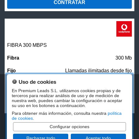
CONTRATAR
FIBRA 300 MBPS
300 Mb
Llamadas ilimitadas desde fijo
🍪 Uso de cookies
27,00
€/mes
En Premium Leads S.L. utilizamos cookies propias y de
terceros para realizar análisis de uso y de medición de
nuestra web, puedes cambiar la configuración o aceptar
CONTRATAR
su uso en los botones a continuación.
Para obtener más información, consulta nuestra
política
de cookies
.
Configurar opciones
Rechazar todo
Aceptar todo