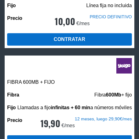
Línea fija no incluida
PRECIO DEFINITIVO
10,00
€/mes
CONTRATAR
FIBRA 600MB + FIJO
Fibra
600Mb
+ fijo
Llamadas a fijo
infinitas + 60 min
a números móviles
12 meses, luego 29,90€/mes
19,90
€/mes