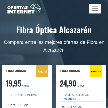
Fibra Óptica Alcazarén
Compara entre las mejores ofertas de Fibra en
Alcazarén
Fibra 300Mb
Fibra
500Mb
19,95
24,90
€/mes
€/mes
PRECIO DEFINITIVO
12 MESES, LUEGO
29,90€/MES
Fibra
300 Mb
Fibra 500 Mb