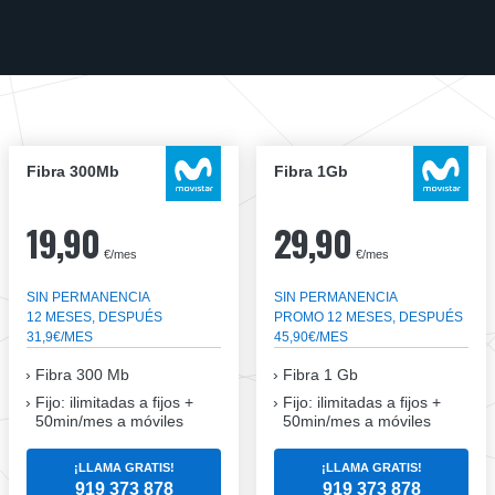
Fibra 300Mb
Fibra 1Gb
19,90
29,90
€/mes
€/mes
SIN PERMANENCIA
SIN PERMANENCIA
12 MESES, DESPUÉS
PROMO 12 MESES, DESPUÉS
31,9€/MES
45,90€/MES
Fibra
300 Mb
Fibra
1 Gb
Fijo: ilimitadas a fijos +
Fijo: ilimitadas a fijos +
50min/mes a móviles
50min/mes a móviles
¡LLAMA GRATIS!
¡LLAMA GRATIS!
919 373 878
919 373 878