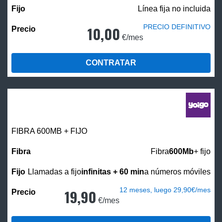
Línea fija no incluida
PRECIO DEFINITIVO
10,00
€/mes
CONTRATAR
FIBRA 600MB + FIJO
Fibra
600Mb
+ fijo
Llamadas a fijo
infinitas + 60 min
a números móviles
12 meses, luego 29,90€/mes
19,90
€/mes