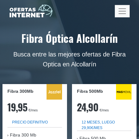
Fibra Óptica Alcollarín
Busca entre las mejores ofertas de Fibra
Optica en Alcollarín
Fibra 300Mb
Fibra
500Mb
19,95
24,90
€/mes
€/mes
PRECIO DEFINITIVO
12 MESES, LUEGO
29,90€/MES
Fibra
300 Mb
Fibra 500 Mb