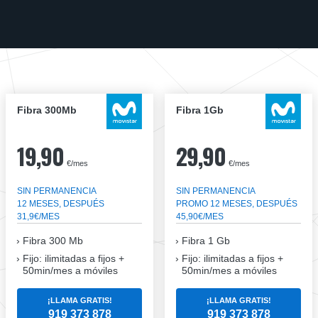
Fibra 300Mb
Fibra 1Gb
19,90
29,90
€/mes
€/mes
SIN PERMANENCIA
SIN PERMANENCIA
12 MESES, DESPUÉS
PROMO 12 MESES, DESPUÉS
31,9€/MES
45,90€/MES
Fibra
300 Mb
Fibra
1 Gb
Fijo: ilimitadas a fijos +
Fijo: ilimitadas a fijos +
50min/mes a móviles
50min/mes a móviles
¡LLAMA GRATIS!
¡LLAMA GRATIS!
919 373 878
919 373 878