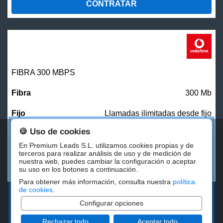
CONTRATAR
FIBRA 300 MBPS
300 Mb
Llamadas ilimitadas desde fijo
🍪 Uso de cookies
27,00
€/mes
En Premium Leads S.L. utilizamos cookies propias y de
terceros para realizar análisis de uso y de medición de
nuestra web, puedes cambiar la configuración o aceptar
CONTRATAR
su uso en los botones a continuación.
Para obtener más información, consulta nuestra
política
de cookies
.
Configurar opciones
Rechazar todo
Aceptar todo