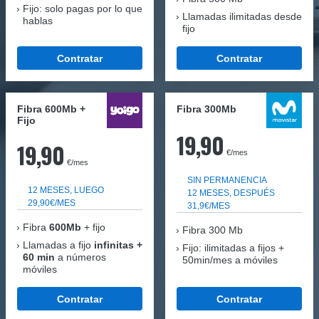
Fijo: solo pagas por lo que
Llamadas ilimitadas desde
hablas
fijo
Contratar
Contratar
Fibra 600Mb +
Fibra 300Mb
Fijo
19,90
19,90
€/mes
€/mes
SIN PERMANENCIA
12 MESES, LUEGO
12 MESES, DESPUÉS
29,90€/MES
31,9€/MES
Fibra
600Mb
+ fijo
Fibra
300 Mb
Llamadas a fijo
infinitas +
Fijo: ilimitadas a fijos +
60 min
a números
50min/mes a móviles
móviles
Contratar
Contratar