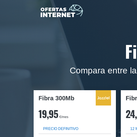
F
Compara entre la
Fibra 300Mb
Fib
19,95
24
€/mes
PRECIO DEFINITIVO
12 