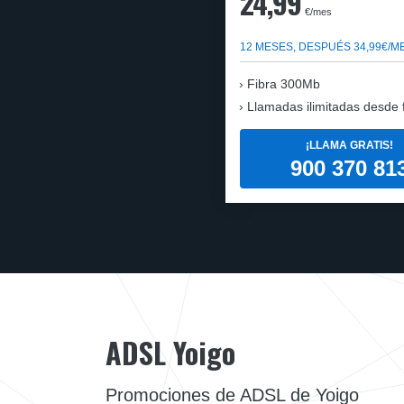
24,99
€/mes
12 MESES, DESPUÉS 34,99€/M
Fibra 300Mb
Llamadas ilimitadas desde fi
¡LLAMA GRATIS!
900 370 81
ADSL Yoigo
Promociones de ADSL de Yoigo