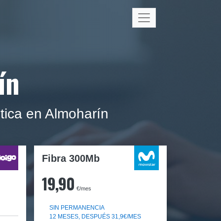
ín
tica en Almoharín
Fibra 300Mb
19,90
€/mes
SIN PERMANENCIA
12 MESES, DESPUÉS 31,9€/MES