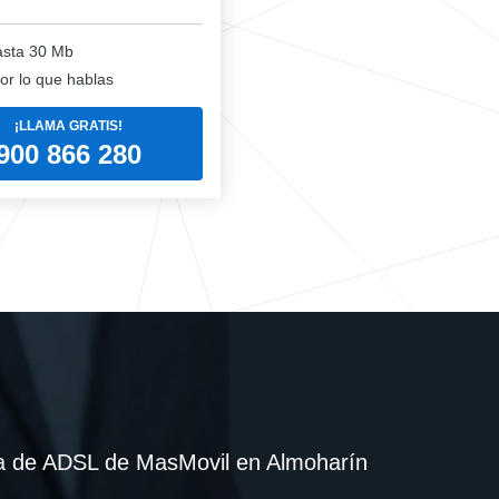
sta 30 Mb
or lo que hablas
¡LLAMA GRATIS!
900 866 280
ea de ADSL de MasMovil en Almoharín