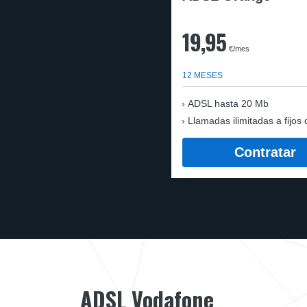
19,95
€/mes
12 MESES
ADSL hasta 20 Mb
Llamadas ilimitadas a fijos 
Contratar
ADSL Vodafone