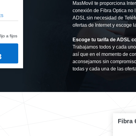
MasMovil te proporciona Inter
conexión de Fibra Optica no l
ES
ADSL sin necesidad de Teléfon
ofertas de Internet y escoge 
jo a fijos
Escoge tu tarifa de ADSL c
Trabajamos todos y cada uno d
así que en el momento de con
3
aconsejamos sin compromiso 
todas y cada una de las ofert
Fibra 