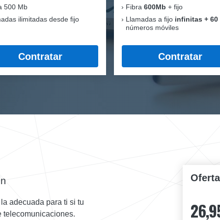
a 500 Mb
Fibra
600Mb
+ fijo
adas ilimitadas desde fijo
Llamadas a fijo
infinitas + 60
números móviles
Contratar
Contratar
Ofert
ín
la adecuada para ti si tu
26,9
de telecomunicaciones.