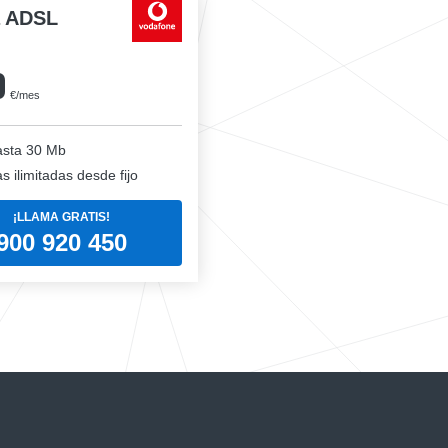
a ADSL
0
€/mes
sta 30 Mb
 ilimitadas desde fijo
¡LLAMA GRATIS!
900 920 450