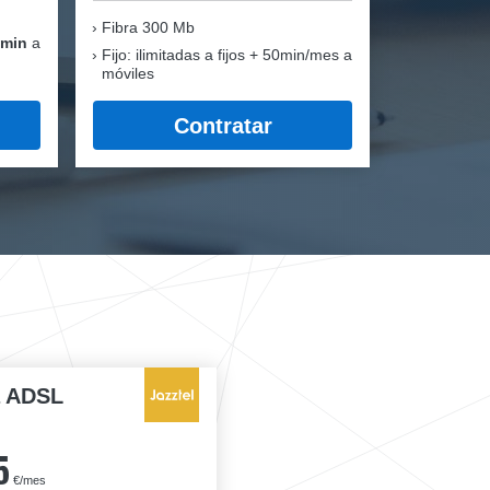
Fibra
300 Mb
 min
a
Fijo: ilimitadas a fijos + 50min/mes a
móviles
Contratar
a ADSL
5
€/mes