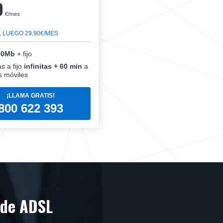
0
€/mes
, LUEGO 29,90€/MES
00Mb
+ fijo
s a fijo
infinitas + 60 min
a
 móviles
¡LLAMA GRATIS!
800 622 393
 de ADSL