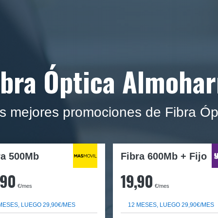
ibra Óptica Almohar
s mejores promociones de Fibra Óp
ra
500Mb
Fibra 600Mb + Fijo
,90
19,90
€/mes
€/mes
MESES, LUEGO 29,90€/MES
12 MESES, LUEGO 29,90€/MES