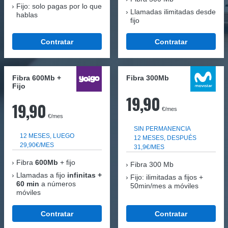
Fijo: solo pagas por lo que
Llamadas ilimitadas desde
hablas
fijo
Contratar
Contratar
Fibra 600Mb +
Fibra 300Mb
Fijo
19,90
19,90
€/mes
€/mes
SIN PERMANENCIA
12 MESES, LUEGO
12 MESES, DESPUÉS
29,90€/MES
31,9€/MES
Fibra
600Mb
+ fijo
Fibra
300 Mb
Llamadas a fijo
infinitas +
Fijo: ilimitadas a fijos +
60 min
a números
50min/mes a móviles
móviles
Contratar
Contratar