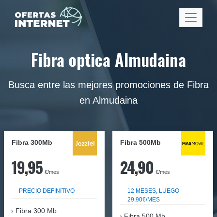
Fibra optica Almudaina
Busca entre las mejores promociones de Fibra
en Almudaina
Fibra 300Mb
Fibra
500Mb
19,95
24,90
€/mes
€/mes
PRECIO DEFINITIVO
12 MESES, LUEGO
29,90€/MES
Fibra
300 Mb
Fibra 500 Mb