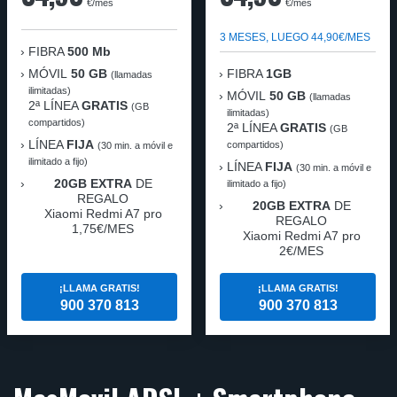
€/mes
€/mes
3 MESES, LUEGO 44,90€/MES
FIBRA
500 Mb
MÓVIL
50 GB
FIBRA
1GB
(llamadas
ilimitadas)
MÓVIL
50 GB
(llamadas
2ª LÍNEA
GRATIS
(GB
ilimitadas)
compartidos)
2ª LÍNEA
GRATIS
(GB
LÍNEA
FIJA
compartidos)
(30 min. a móvil e
ilimitado a fijo)
LÍNEA
FIJA
(30 min. a móvil e
20GB EXTRA
DE
ilimitado a fijo)
REGALO
20GB EXTRA
DE
Xiaomi Redmi A7 pro
REGALO
1,75€/MES
Xiaomi Redmi A7 pro
2€/MES
¡LLAMA GRATIS!
¡LLAMA GRATIS!
900 370 813
900 370 813