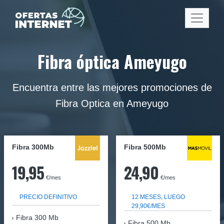
Fibra óptica Ameyugo
Encuentra entre las mejores promociones de
Fibra Optica en Ameyugo
Fibra 300Mb
Fibra
500Mb
19,95
24,90
€/mes
€/mes
PRECIO DEFINITIVO
12 MESES, LUEGO
29,90€/MES
Fibra
300 Mb
Fibra 500 Mb