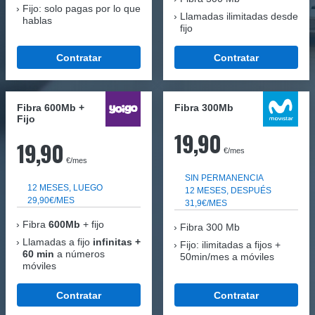
Fijo: solo pagas por lo que
Llamadas ilimitadas desde
hablas
fijo
Contratar
Contratar
Fibra 600Mb +
Fibra 300Mb
Fijo
19,90
19,90
€/mes
€/mes
SIN PERMANENCIA
12 MESES, LUEGO
12 MESES, DESPUÉS
29,90€/MES
31,9€/MES
Fibra
600Mb
+ fijo
Fibra
300 Mb
Llamadas a fijo
infinitas +
Fijo: ilimitadas a fijos +
60 min
a números
50min/mes a móviles
móviles
Contratar
Contratar