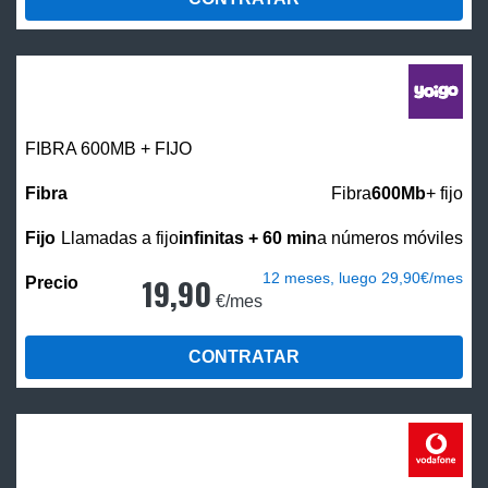
FIBRA 600MB + FIJO
Fibra
600Mb
+ fijo
Llamadas a fijo
infinitas + 60 min
a números móviles
12 meses, luego 29,90€/mes
19,90
€/mes
CONTRATAR