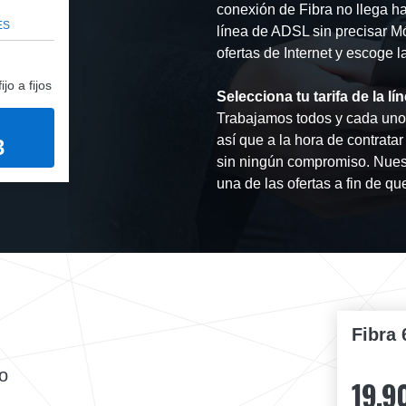
conexión de Fibra no llega ha
ES
línea de ADSL sin precisar Móv
ofertas de Internet y escoge l
jo a fijos
Selecciona tu tarifa de la 
Trabajamos todos y cada uno d
así que a la hora de contrat
3
sin ningún compromiso. Nuest
una de las ofertas a fin de qu
Fibra 
o
19,9