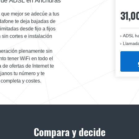
a de ADSL en Anchuras
31,0
 que mejor se adecúe a tus
dafone te deja bajadas de
mitadas desde fijo a fijos
ADSL ha
sin cortes e instalación
Llamadas
neración plenamente sin
to tener WiFi en todo el
 de ofertas de Internet te
éjanos tu número y te
 completa y costes.
Compara y decide