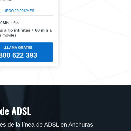
, LUEGO 29,90€/MES
00Mb
+ fijo
s a fijo
infinitas + 60 min
a
 móviles
¡LLAMA GRATIS!
800 622 393
 de ADSL
es de la línea de ADSL en Anchuras