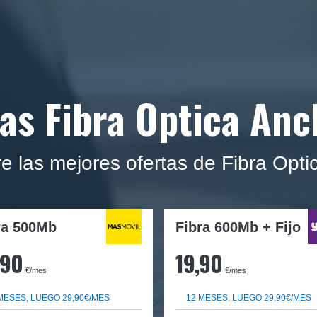
as Fibra Optica An
e las mejores ofertas de Fibra Opt
ra
500Mb
Fibra 600Mb + Fijo
,90
19,90
€/mes
€/mes
MESES, LUEGO 29,90€/MES
12 MESES, LUEGO 29,90€/MES