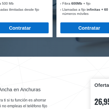
a 500 Mb
Fibra
600Mb
+ fijo
adas ilimitadas desde fijo
Llamadas a fijo
infinitas + 60
números móviles
Contratar
Contratar
Ofert
Ancha en Anchuras
26,9
 ti si tu función es ahorrar
i no empleas el teléfono fijo