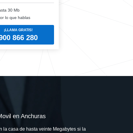
sta 30 Mb
or lo que hablas
¡LLAMA GRATIS!
900 866 280
ovil en Anchuras
en la casa de hasta veinte Megabytes si la