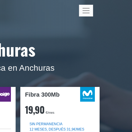
churas
ica en Anchuras
Fibra 300Mb
19,90
€/mes
SIN PERMANENCIA
12 MESES, DESPUÉS 31,9€/MES