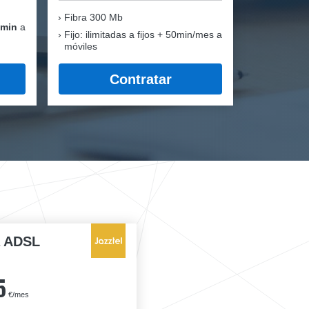
Fibra
300 Mb
 min
a
Fijo: ilimitadas a fijos + 50min/mes a
móviles
Contratar
a ADSL
5
€/mes