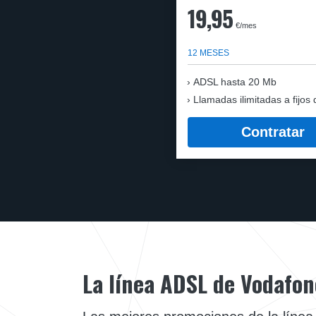
19,95
€/mes
12 MESES
ADSL hasta 20 Mb
Llamadas ilimitadas a fijos 
Contratar
La línea ADSL de Vodafon