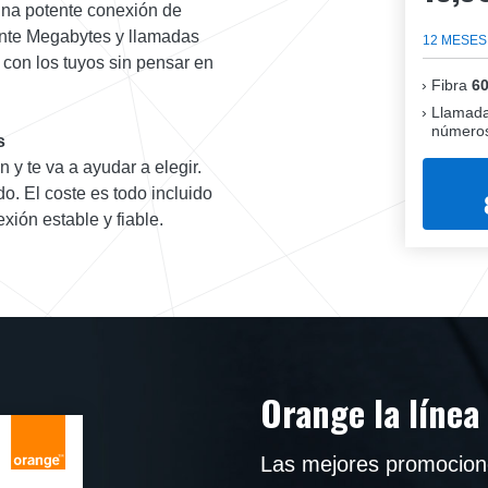
 una potente conexión de
inte Megabytes y llamadas
12 MESES
es con los tuyos sin pensar en
Fibra
6
Llamada
números
s
 y te va a ayudar a elegir.
o. El coste es todo incluido
xión estable y fiable.
Orange la línea
Las mejores promocion