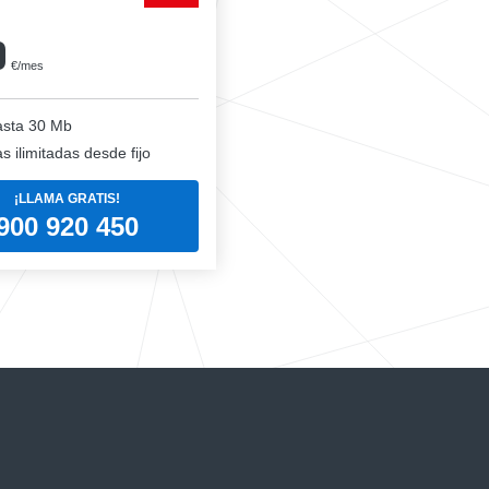
0
€/mes
sta 30 Mb
 ilimitadas desde fijo
¡LLAMA GRATIS!
900 920 450