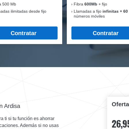
a 500 Mb
Fibra
600Mb
+ fijo
adas ilimitadas desde fijo
Llamadas a fijo
infinitas + 60
números móviles
Contratar
Contratar
Ofert
n Ardisa
 ti si tu función es ahorrar
26,9
nicaciones. Además si no usas