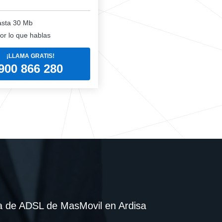
sta 30 Mb
or lo que hablas
¡LLAMA GRATIS!
900 866 280
ea de ADSL de MasMovil en Ardisa