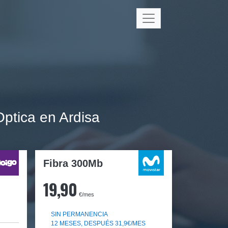
ptica en Ardisa
Fibra 300Mb
19,90
€/mes
SIN PERMANENCIA
12 MESES, DESPUÉS 31,9€/MES