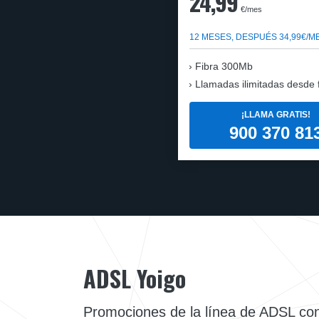
24,99
€/mes
12 MESES, DESPUÉS 34,99€/M
Fibra 300Mb
Llamadas ilimitadas desde fi
¡LLAMA GRATIS!
900 370 81
ADSL Yoigo
Promociones de la línea de ADSL co