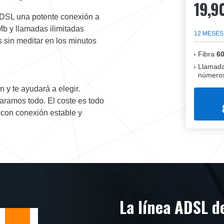
19,9
 ADSL una potente conexión a
Mb y llamadas ilimitadas
12 MESES
s sin meditar en los minutos
Fibra
6
Llamada
números
n y te ayudará a elegir.
aramos todo. El coste es todo
 con conexión estable y
La línea ADSL d