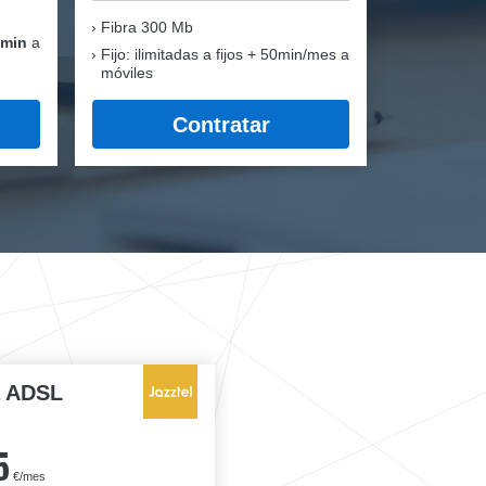
Fibra
300 Mb
 min
a
Fijo: ilimitadas a fijos + 50min/mes a
móviles
Contratar
a ADSL
5
€/mes