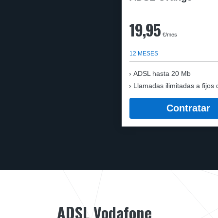
19,95
€/mes
12 MESES
ADSL hasta 20 Mb
Llamadas ilimitadas a fijos 
Contratar
ADSL Vodafone