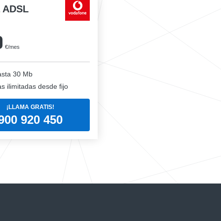
a ADSL
0
€/mes
sta 30 Mb
 ilimitadas desde fijo
¡LLAMA GRATIS!
900 920 450