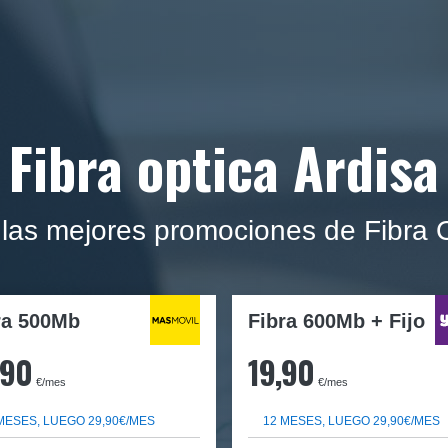
Fibra optica Ardisa
las mejores promociones de Fibra O
ra
500Mb
Fibra 600Mb + Fijo
,90
19,90
€/mes
€/mes
MESES, LUEGO 29,90€/MES
12 MESES, LUEGO 29,90€/MES