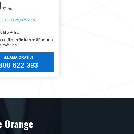
0
€/mes
, LUEGO 29,90€/MES
00Mb
+ fijo
s a fijo
infinitas + 60 min
a
 móviles
¡LLAMA GRATIS!
800 622 393
e Orange