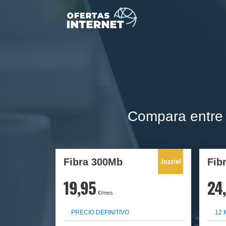
Compara entre 
Fibra 300Mb
Fib
19,95
24
€/mes
PRECIO DEFINITIVO
12 