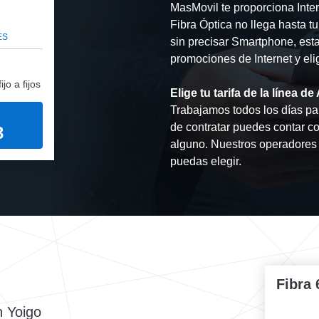
MasMovil te proporciona Inte
Fibra Óptica no llega hasta t
ES
sin precisar Smartphone, esta
promociones de Internet y eli
jo a fijos
Elige tu tarifa de la línea 
Trabajamos todos los días par
de contratar puedes contar 
3
alguno. Nuestros operadores 
puedas elegir.
Fibra 
n Yoigo