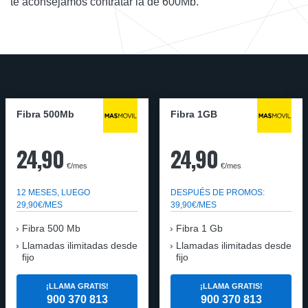
te aconsejamos contratar la de 600Mb.
Fibra 500Mb
Fibra 1GB
24,90
24,90
€/mes
€/mes
12 MESES, LUEGO
DESPUÉS DE PROMOS:
29,90€/MES
39,90€/MES
Fibra 500 Mb
Fibra 1 Gb
Llamadas ilimitadas desde
Llamadas ilimitadas desde
fijo
fijo
¡LLAMA GRATIS!
¡LLAMA GRATIS!
900 370 813
900 370 813