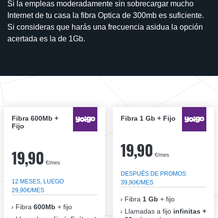
Si la empleas moderadamente sin sobrecargar mucho
Internet de tu casa la fibra Optica de 300mb es suficiente.
Si consideras que harás una frecuencia asidua la opción
acertada es la de 1Gb.
Fibra 600Mb +
Fibra 1 Gb + Fijo
Fijo
19,90
19,90
€/mes
€/mes
DESPUÉS DE PROMOS:
12 MESES, LUEGO
39,90€/MES
29,90€/MES
Fibra
1 Gb
+ fijo
Fibra
600Mb
+ fijo
Llamadas a fijo
infinitas +