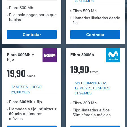
29,90€/MES
Fibra
300 Mb
Fibra 500 Mb
Fijo: solo pagas por lo que
Llamadas ilimitadas desde
hablas
fijo
Contratar
Contratar
Fibra 600Mb +
Fibra 300Mb
Fijo
19,90
19,90
€/mes
€/mes
SIN PERMANENCIA
12 MESES, LUEGO
12 MESES, DESPUÉS
29,90€/MES
31,9€/MES
Fibra
600Mb
+ fijo
Fibra
300 Mb
Llamadas a fijo
infinitas +
Fijo: ilimitadas a fijos +
60 min
a números
50min/mes a móviles
móviles