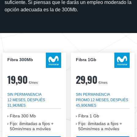
suficiente. Si piensas que le darás un empleo moderado la
opción adecuada es la de 300Mb.
Fibra 300Mb
Fibra 1Gb
19,90
29,90
€/mes
€/mes
SIN PERMANENCIA
SIN PERMANENCIA
12 MESES, DESPUÉS
PROMO 12 MESES, DESPUÉS
31,9€/MES
45,90€/MES
Fibra
300 Mb
Fibra
1 Gb
Fijo: ilimitadas a fijos +
Fijo: ilimitadas a fijos +
50min/mes a móviles
50min/mes a móviles