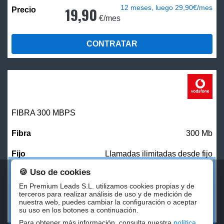
12 meses, luego 29,90€/mes
19,90
€/mes
CONTRATAR
FIBRA 300 MBPS
300 Mb
Llamadas ilimitadas desde fijo
🍪 Uso de cookies
27,00
€/mes
En Premium Leads S.L. utilizamos cookies propias y de
terceros para realizar análisis de uso y de medición de
nuestra web, puedes cambiar la configuración o aceptar
CONTRATAR
su uso en los botones a continuación.
Para obtener más información, consulta nuestra
política