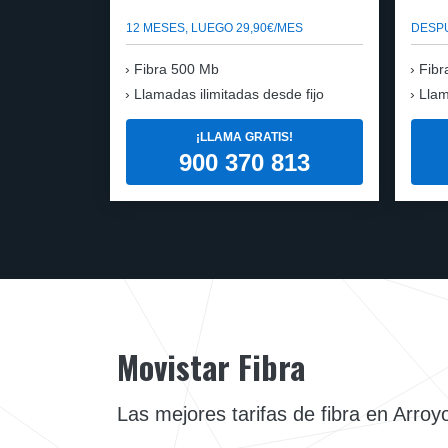
12 MESES, LUEGO 29,90€/MES
DESPU
Fibra 500 Mb
Fibr
Llamadas ilimitadas desde fijo
Llam
¡LLAMA GRATIS!
900 370 813
Movistar Fibra
Las mejores tarifas de fibra en Arroy