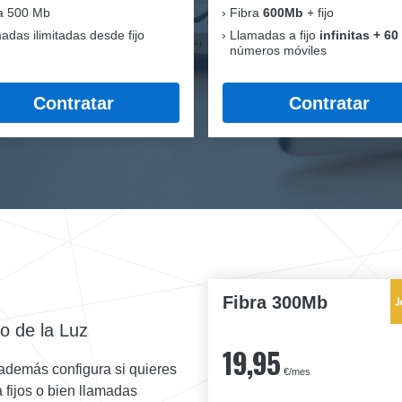
a 500 Mb
Fibra
600Mb
+ fijo
adas ilimitadas desde fijo
Llamadas a fijo
infinitas + 60
números móviles
Contratar
Contratar
Fibra 300Mb
o de la Luz
19,95
además configura si quieres
€/mes
a fijos o bien llamadas