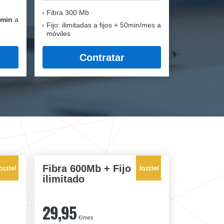
Fibra
300 Mb
 min
a
Fijo: ilimitadas a fijos + 50min/mes a
móviles
Contratar
Fibra 600Mb + Fijo
ilimitado
29,95
€/mes