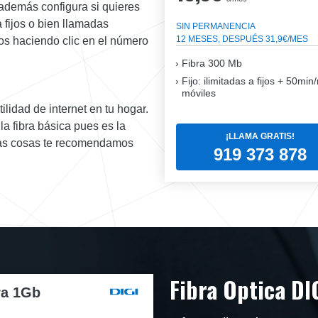
además configura si quieres
a fijos o bien llamadas
SIN PERMANENCIA
12 MESES, DESPUÉS 31,9€/MES
stos haciendo clic en el número
Fibra
300 Mb
Fijo: ilimitadas a fijos + 50mi
móviles
tilidad de internet en tu hogar.
la fibra básica pues es la
¡LLAMA GRATIS!
has cosas te recomendamos
919 373 878
Fibra Optica DI
ra 1Gb