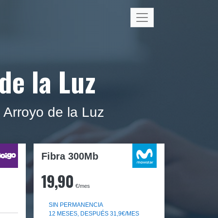
de la Luz
 Arroyo de la Luz
Fibra 300Mb
19,90
€/mes
SIN PERMANENCIA
12 MESES, DESPUÉS 31,9€/MES