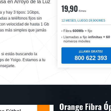
asa en Arroyo de la Luz
19,90
€/mes
a y hay 3 tipos: 1Gbps,
s a teléfonos fijos sin
12 MESES, LUEGO 29,90€/MES
 con velocidad de hasta 1 Gb
ifas más simples que jamás
Fibra
600Mb
+ fijo
Llamadas a fijo
infinitas + 60
números móviles
¡LLAMA GRATIS!
 si estás buscando la
800 622 393
ps de Yoigo. Estamos a tu
nsejarte.
Orange Fibra Ó