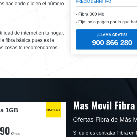
PRECIO DEFINITIVO
stos haciendo clic en el número
Fibra
300 Mb
Fijo: solo pagas por lo que ha
tilidad de internet en tu hogar.
¡LLAMA GRATIS!
la fibra básica pues es la
900 866 280
has cosas te recomendamos
Mas Movil Fibra
ra 1GB
Ofertas Fibra de Más M
,90
Si quieres contratar Fibra 
€/mes