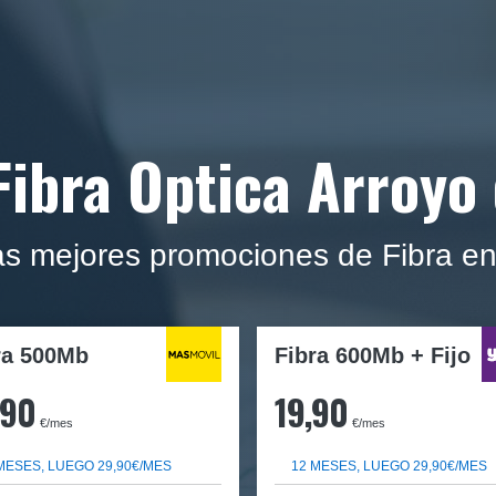
Fibra Optica Arroyo 
s mejores promociones de Fibra en
ra
500Mb
Fibra 600Mb + Fijo
,90
19,90
€/mes
€/mes
MESES, LUEGO 29,90€/MES
12 MESES, LUEGO 29,90€/MES