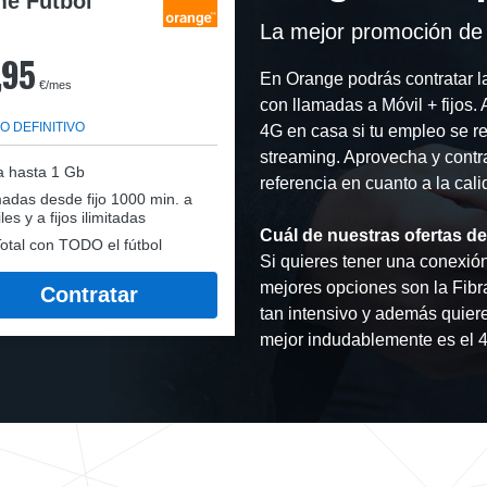
e Fútbol
La mejor promoción de 
,95
En Orange podrás contratar 
€/mes
con llamadas a Móvil + fijos
O DEFINITIVO
4G en casa si tu empleo se re
streaming. Aprovecha y contra
a hasta 1 Gb
referencia en cuanto a la cal
adas desde fijo 1000 min. a
les y a fijos ilimitadas
Cuál de nuestras ofertas de
otal con TODO el fútbol
Si quieres tener una conexión 
mejores opciones son la Fibr
Contratar
tan intensivo y además quiere
mejor indudablemente es el 4