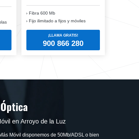
Fibra 600 Mb
Fijo ilimitado a fijos y móviles
blas
¡LLAMA GRATIS!
900 866 280
 Óptica
óvil en Arroyo de la Luz
en Más Móvil disponemos de 50Mb/ADSL o bien