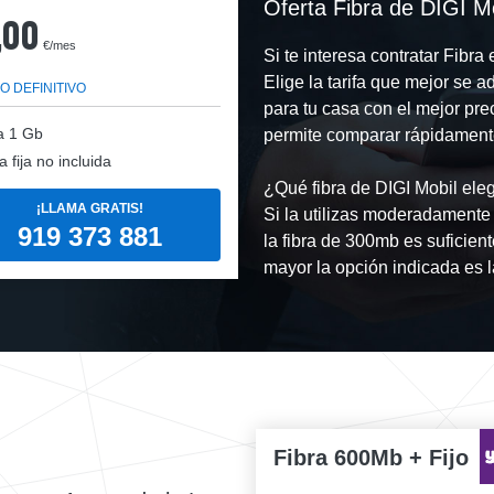
Oferta Fibra de DIGI Mo
,00
€/mes
Si te interesa contratar Fibr
Elige la tarifa que mejor se 
O DEFINITIVO
para tu casa con el mejor pr
a
1 Gb
permite comparar rápidamente 
a fija no incluida
¿Qué fibra de DIGI Mobil eleg
¡LLAMA GRATIS!
Si la utilizas moderadamente
919 373 881
la fibra de 300mb es suficien
mayor la opción indicada es 
Fibra 600Mb + Fijo