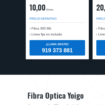
10,00
20
€/mes
PRECIO DEFINITIVO
PRECI
Fibra
300 Mb
Fibr
Línea fija no incluida
Líne
¡LLAMA GRATIS!
919 373 881
Fibra Optica Yoigo