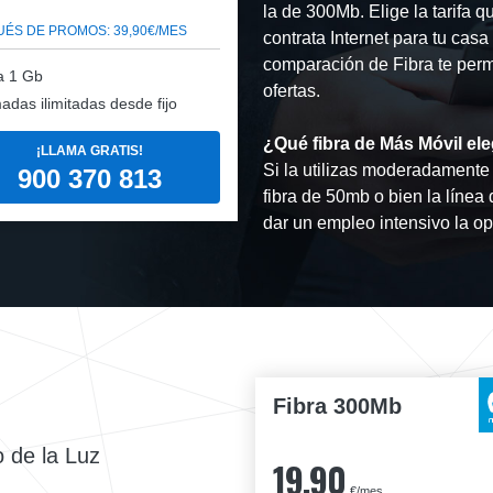
la de 300Mb. Elige la tarifa 
ÉS DE PROMOS: 39,90€/MES
contrata Internet para tu cas
comparación de Fibra te permi
a 1 Gb
ofertas.
adas ilimitadas desde fijo
¿Qué fibra de Más Móvil ele
¡LLAMA GRATIS!
Si la utilizas moderadamente 
900 370 813
fibra de 50mb o bien la línea
dar un empleo intensivo la o
Fibra 300Mb
o de la Luz
19,90
€/mes