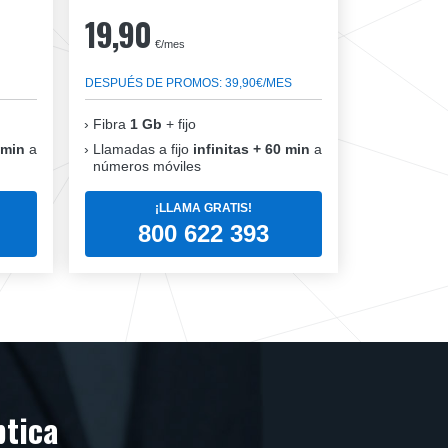
19,90
€/mes
DESPUÉS DE PROMOS: 39,90€/MES
Fibra
1 Gb
+ fijo
 min
a
Llamadas a fijo
infinitas + 60 min
a
números móviles
¡LLAMA GRATIS!
800 622 393
ptica