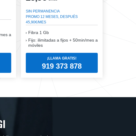
SIN PERMANENCIA
PROMO 12 MESES, DESPUÉS
45,90€/MES
Fibra
1 Gb
n/mes a
Fijo: ilimitadas a fijos + 50min/mes a
móviles
¡LLAMA GRATIS!
919 373 878
GI