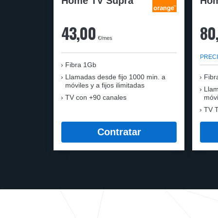
Home TV Supra
Hom
43,00
80
€/mes
PRECI
Fibra 1Gb
Llamadas desde fijo 1000 min. a
Fibr
móviles y a fijos ilimitadas
Llam
TV con +90 canales
móvi
TV T
Contratar