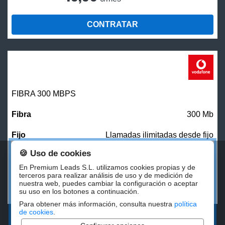
CONTRATAR
FIBRA 300 MBPS
300 Mb
Llamadas ilimitadas desde fijo
🍪 Uso de cookies
27,00
€/mes
En Premium Leads S.L. utilizamos cookies propias y de
terceros para realizar análisis de uso y de medición de
nuestra web, puedes cambiar la configuración o aceptar
CONTRATAR
su uso en los botones a continuación.
Para obtener más información, consulta nuestra
política
de cookies
.