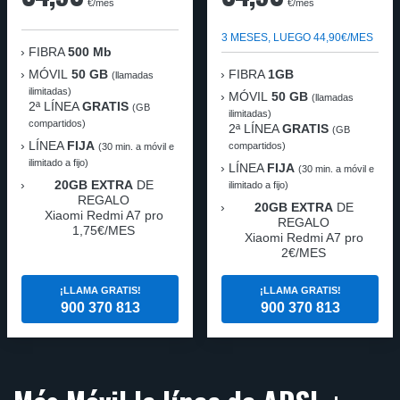
€/mes
€/mes
3 MESES, LUEGO 44,90€/MES
FIBRA
500 Mb
MÓVIL
50 GB
FIBRA
1GB
(llamadas
ilimitadas)
MÓVIL
50 GB
(llamadas
2ª LÍNEA
GRATIS
(GB
ilimitadas)
compartidos)
2ª LÍNEA
GRATIS
(GB
LÍNEA
FIJA
compartidos)
(30 min. a móvil e
ilimitado a fijo)
LÍNEA
FIJA
(30 min. a móvil e
20GB EXTRA
DE
ilimitado a fijo)
REGALO
20GB EXTRA
DE
Xiaomi Redmi A7 pro
REGALO
1,75€/MES
Xiaomi Redmi A7 pro
2€/MES
¡LLAMA GRATIS!
¡LLAMA GRATIS!
900 370 813
900 370 813