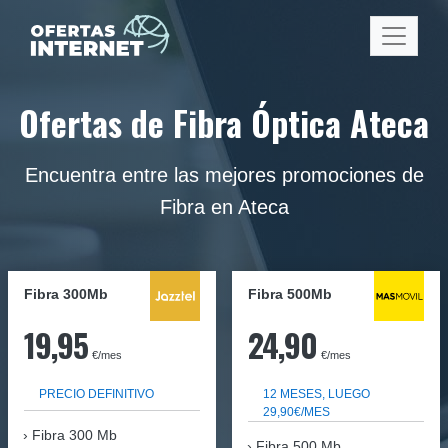
Ofertas de Fibra Óptica Ateca
Encuentra entre las mejores promociones de
Fibra en Ateca
Fibra 300Mb
Fibra
500Mb
19,95
24,90
€/mes
€/mes
PRECIO DEFINITIVO
12 MESES, LUEGO
29,90€/MES
Fibra
300 Mb
Fibra 500 Mb