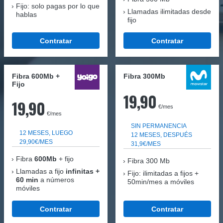
Fijo: solo pagas por lo que
Llamadas ilimitadas desde
hablas
fijo
Contratar
Contratar
Fibra 600Mb +
Fibra 300Mb
Fijo
19,90
19,90
€/mes
€/mes
SIN PERMANENCIA
12 MESES, LUEGO
12 MESES, DESPUÉS
29,90€/MES
31,9€/MES
Fibra
600Mb
+ fijo
Fibra
300 Mb
Llamadas a fijo
infinitas +
Fijo: ilimitadas a fijos +
60 min
a números
50min/mes a móviles
móviles
Contratar
Contratar