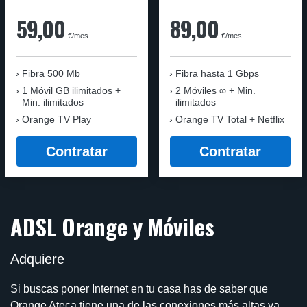
59,00
89,00
€/mes
€/mes
Fibra 500 Mb
Fibra
hasta 1 Gbps
1 Móvil GB ilimitados +
2 Móviles ∞ + Min.
Min. ilimitados
ilimitados
Orange TV Play
Orange TV Total + Netflix
Contratar
Contratar
ADSL Orange y Móviles
Adquiere
Si buscas poner Internet en tu casa has de saber que
Orange Ateca tiene una de las conexiones más altas ya