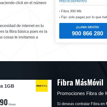
PRECIO DEFINITIVO
haciendo click en el número
Fibra
300 Mb
Fijo: solo pagas por lo que ha
necesidad de internet en tu
¡LLAMA GRATIS!
es la fibra básica pues es la
900 866 280
as cosas te invitamos a
Fibra MásMóvil
ra 1GB
Promociones Fibra de 
,90
Si deseas contratar Fibra e
€/mes