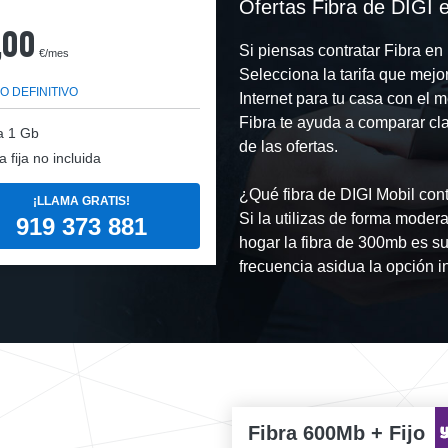
Ofertas Fibra de DIGI 
,00
Si piensas contratar Fibra e
€/mes
Selecciona la tarifa que mej
O DEFINITIVO
Internet para tu casa con el
Fibra te ayuda a comparar cl
a
1 Gb
de las ofertas.
a fija no incluida
¿Qué fibra de DIGI Mobil cont
¡LLAMA GRATIS!
Si la utilizas de forma mode
919 373 881
hogar la fibra de 300mb es su
frecuencia asidua la opción i
Fibra 600Mb + Fijo