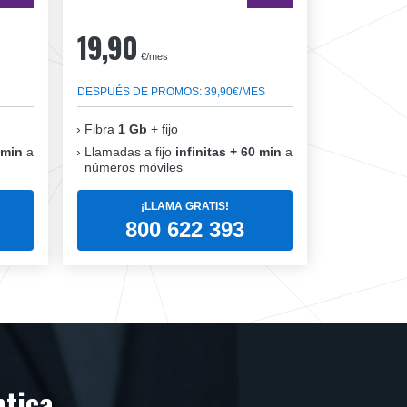
19,90
€/mes
DESPUÉS DE PROMOS: 39,90€/MES
Fibra
1 Gb
+ fijo
 min
a
Llamadas a fijo
infinitas + 60 min
a
números móviles
¡LLAMA GRATIS!
800 622 393
ptica