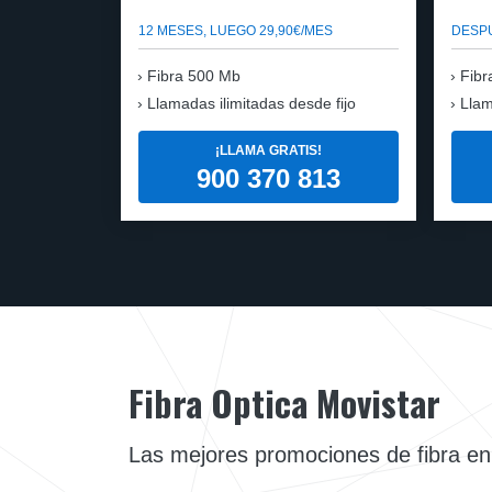
12 MESES, LUEGO 29,90€/MES
DESPU
Fibra 500 Mb
Fibr
Llamadas ilimitadas desde fijo
Llam
¡LLAMA GRATIS!
900 370 813
Fibra Optica Movistar
Las mejores promociones de fibra en