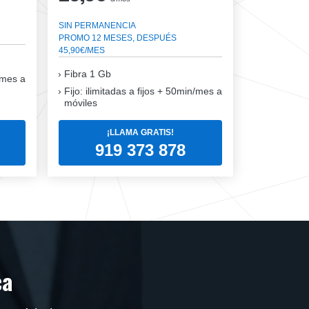
SIN PERMANENCIA
PROMO 12 MESES, DESPUÉS
45,90€/MES
Fibra
1 Gb
n/mes a
Fijo: ilimitadas a fijos + 50min/mes a
móviles
¡LLAMA GRATIS!
919 373 878
ca