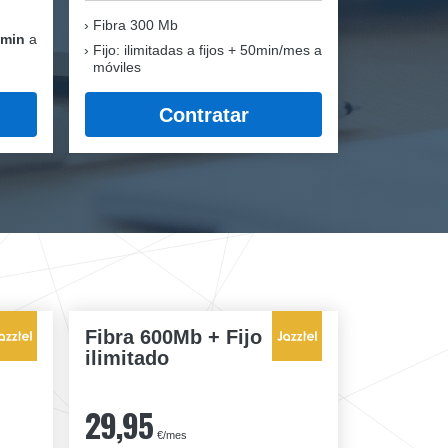
Fibra
300 Mb
 min
a
Fijo: ilimitadas a fijos + 50min/mes a
móviles
Contratar
Fibra 600Mb + Fijo
ilimitado
29,95
€/mes