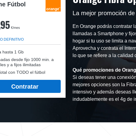
e Fútbol
La mejor promoción de 
,95
En Orange podrás contratar 
€/mes
llamadas a Smartphone y fijo
O DEFINITIVO
hogar si tu uso se limita a n
Aprovecha y contrata el Inter
a hasta 1 Gb
lo que se refiere a la calidad
adas desde fijo 1000 min. a
les y a fijos ilimitadas
Qué promociones de Orange
otal con TODO el fútbol
Si deseas tener una conexión 
mejores opciones son la Fibr
Contratar
intensivo y además deseas lle
indudablemente es el 4g de in