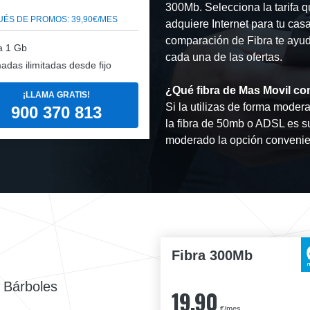
300Mb. Selecciona la tarifa 
ÉS DE PROMOS: 39,90€/MES
adquiere Internet para tu cas
comparación de Fibra te ayuda
a 1 Gb
cada una de las ofertas.
adas ilimitadas desde fijo
¿Qué fibra de Mas Movil co
¡LLAMA GRATIS!
Si la utilizas de forma moder
900 370 813
la fibra de 50mb o ADSL es su
moderado la opción convenie
Fibra 300Mb
 Bárboles
19,90
€/mes