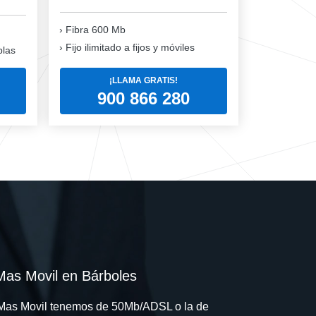
Fibra 600 Mb
Fijo ilimitado a fijos y móviles
blas
¡LLAMA GRATIS!
900 866 280
Mas Movil en Bárboles
n Mas Movil tenemos de 50Mb/ADSL o la de