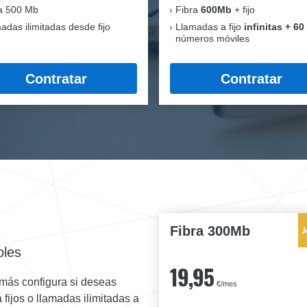
a 500 Mb
Fibra
600Mb
+ fijo
adas ilimitadas desde fijo
Llamadas a fijo
infinitas + 60
números móviles
Contratar
Contratar
Fibra 300Mb
oles
19,95
más configura si deseas
€/mes
a fijos o llamadas ilimitadas a