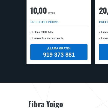
10,00
20
€/mes
PRECIO DEFINITIVO
PRECI
Fibra
300 Mb
Fibr
Línea fija no incluida
Líne
¡LLAMA GRATIS!
919 373 881
Fibra Yoigo