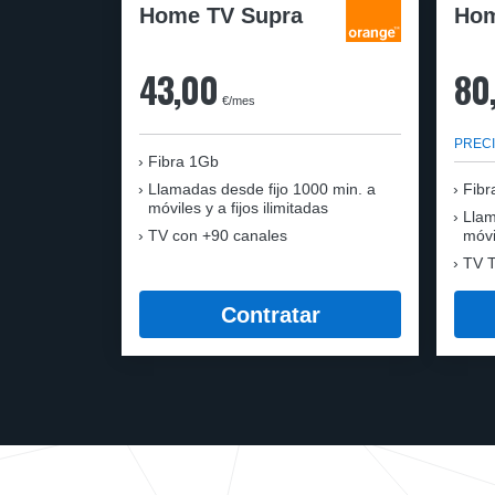
Home TV Supra
Hom
43,00
80
€/mes
PRECI
Fibra 1Gb
Llamadas desde fijo 1000 min. a
Fibr
móviles y a fijos ilimitadas
Llam
TV con +90 canales
móvi
TV T
Contratar