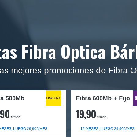
tas Fibra Optica Bár
las mejores promociones de Fibra O
ra
500Mb
Fibra 600Mb + Fijo
,90
19,90
€/mes
€/mes
MESES, LUEGO 29,90€/MES
12 MESES, LUEGO 29,90€/MES