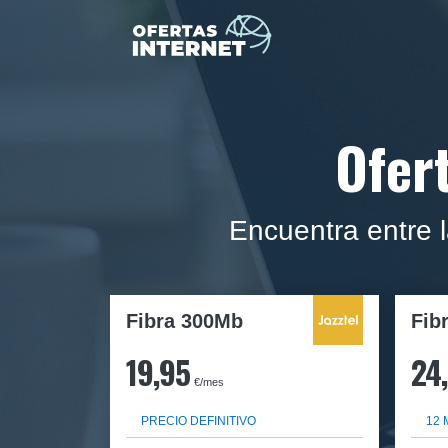
Ofer
Encuentra entre 
Fibra 300Mb
Fib
19,95
24
€/mes
PRECIO DEFINITIVO
12 