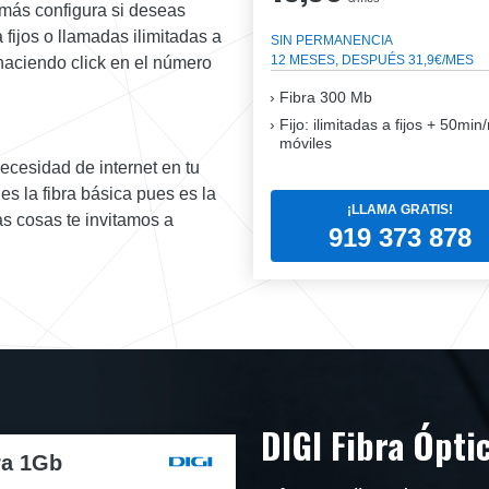
más configura si deseas
a fijos o llamadas ilimitadas a
SIN PERMANENCIA
12 MESES, DESPUÉS 31,9€/MES
haciendo click en el número
Fibra
300 Mb
Fijo: ilimitadas a fijos + 50mi
móviles
necesidad de internet en tu
es la fibra básica pues es la
¡LLAMA GRATIS!
as cosas te invitamos a
919 373 878
DIGI Fibra Ópti
ra 1Gb