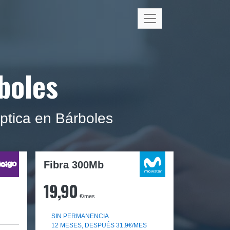
boles
ptica en Bárboles
Fibra 300Mb
19,90
€/mes
SIN PERMANENCIA
12 MESES, DESPUÉS 31,9€/MES