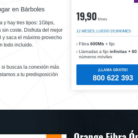
hogar en Bárboles
19,90
€/mes
a y hay tres tipos: 1Gbps,
sin coste. Disfruta del mejor
12 MESES, LUEGO 29,90€/MES
GB y saca el máximo provecho
Fibra
600Mb
+ fijo
n todo incluido.
Llamadas a fijo
infinitas + 60
números móviles
: si buscas la conexión más
¡LLAMA GRATIS!
stamos a tu predisposición
800 622 393
Orange Fibra Ó