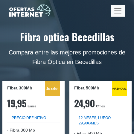
Fibra optica Becedillas
Compara entre las mejores promociones de
Fibra Óptica en Becedillas
Fibra 300Mb
Fibra
500Mb
19,95
24,90
€/mes
€/mes
PRECIO DEFINITIVO
12 MESES, LUEGO
29,90€/MES
Fibra
300 Mb
Fibra 500 Mb