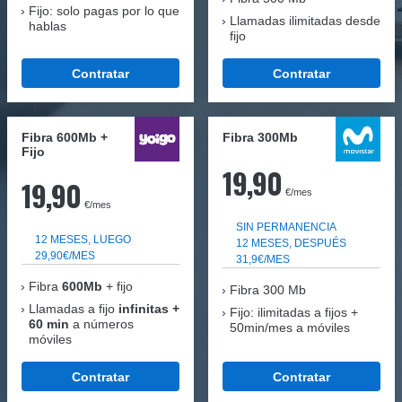
Fijo: solo pagas por lo que
Llamadas ilimitadas desde
hablas
fijo
Contratar
Contratar
Fibra 600Mb +
Fibra 300Mb
Fijo
19,90
19,90
€/mes
€/mes
SIN PERMANENCIA
12 MESES, LUEGO
12 MESES, DESPUÉS
29,90€/MES
31,9€/MES
Fibra
600Mb
+ fijo
Fibra
300 Mb
Llamadas a fijo
infinitas +
Fijo: ilimitadas a fijos +
60 min
a números
50min/mes a móviles
móviles
Contratar
Contratar