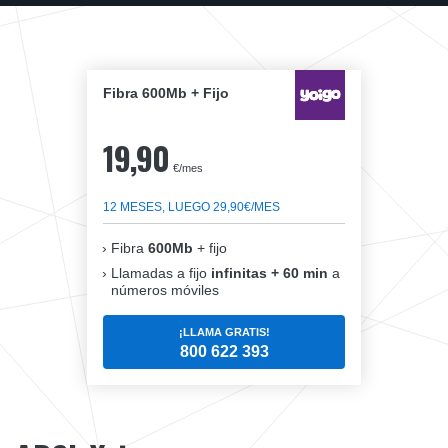
Fibra 600Mb + Fijo
19,90
€/mes
12 MESES, LUEGO 29,90€/MES
Fibra
600Mb
+ fijo
Llamadas a fijo
infinitas + 60 min
a
números móviles
¡LLAMA GRATIS!
800 622 393