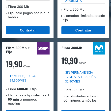
29,90€/MES
Fibra
300 Mb
Fibra 500 Mb
Fijo: solo pagas por lo que
Llamadas ilimitadas desde
hablas
fijo
Contratar
Contratar
Fibra 600Mb +
Fibra 300Mb
Fijo
19,90
19,90
€/mes
€/mes
SIN PERMANENCIA
12 MESES, LUEGO
12 MESES, DESPUÉS
29,90€/MES
31,9€/MES
Fibra
600Mb
+ fijo
Fibra
300 Mb
Llamadas a fijo
infinitas +
Fijo: ilimitadas a fijos +
60 min
a números
50min/mes a móviles
móviles