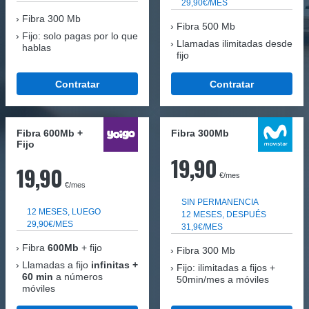
29,90€/MES
Fibra
300 Mb
Fibra 500 Mb
Fijo: solo pagas por lo que
Llamadas ilimitadas desde
hablas
fijo
Contratar
Contratar
Fibra 600Mb +
Fibra 300Mb
Fijo
19,90
19,90
€/mes
€/mes
SIN PERMANENCIA
12 MESES, LUEGO
12 MESES, DESPUÉS
29,90€/MES
31,9€/MES
Fibra
600Mb
+ fijo
Fibra
300 Mb
Llamadas a fijo
infinitas +
Fijo: ilimitadas a fijos +
60 min
a números
50min/mes a móviles
móviles