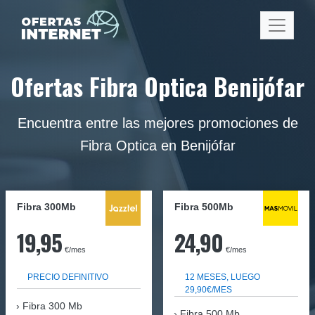
Ofertas Fibra Optica Benijófar
Encuentra entre las mejores promociones de
Fibra Optica en Benijófar
Fibra 300Mb
Fibra
500Mb
19,95
24,90
€/mes
€/mes
PRECIO DEFINITIVO
12 MESES, LUEGO
29,90€/MES
Fibra
300 Mb
Fibra 500 Mb