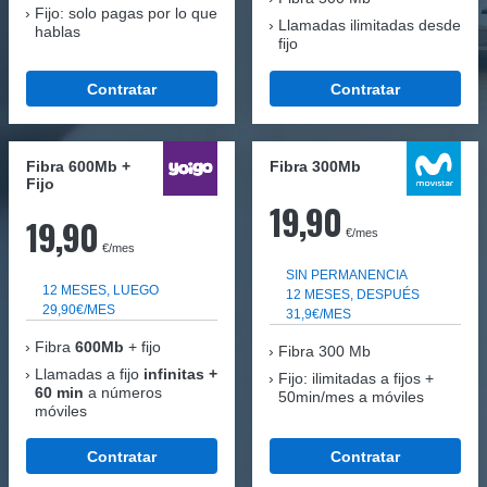
Fijo: solo pagas por lo que
Llamadas ilimitadas desde
hablas
fijo
Contratar
Contratar
Fibra 600Mb +
Fibra 300Mb
Fijo
19,90
19,90
€/mes
€/mes
SIN PERMANENCIA
12 MESES, LUEGO
12 MESES, DESPUÉS
29,90€/MES
31,9€/MES
Fibra
600Mb
+ fijo
Fibra
300 Mb
Llamadas a fijo
infinitas +
Fijo: ilimitadas a fijos +
60 min
a números
50min/mes a móviles
móviles
Contratar
Contratar